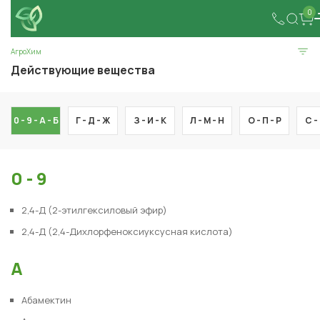
0
АгроХим
Действующие вещества
0 - 9 -
А -
Б
Г -
Д -
Ж
З -
И -
К
Л -
М -
Н
О -
П -
Р
С -
0 - 9
2,4-Д (2-этилгексиловый эфир)
2,4-Д (2,4-Дихлорфеноксиуксусная кислота)
А
Абамектин