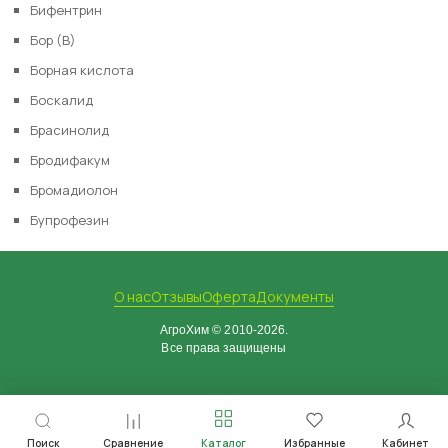
Бифентрин
Бор (B)
Борная кислота
Боскалид
Брасинолид
Бродифакум
Бромадиолон
Бупрофезин
О нас
Отзывы
Оферта
Документы
АгроХим © 2010-2026.
Все права защищены
Поиск
Сравнение
Каталог
Избранные
Кабинет