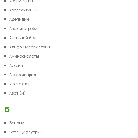
Авермектин
Аверсектин С
Адепидин
Азоксистробин
Активний йод
Альфа-циперметрин
Аминокислоты
Ауксин
Ацетамиприд
Ацетохлор
Азот (N)
Б
Беномил
Бета-цифлутрин