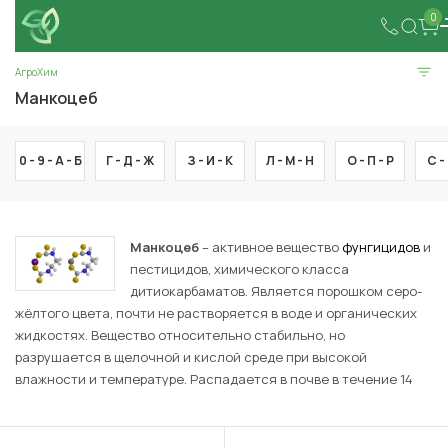
0
АгроХим
Манкоцеб
0 - 9 -
А -
Б
Г -
Д -
Ж
З -
И -
К
Л -
М -
Н
О -
П -
Р
С -
Манкоцеб
– активное вещество
фунгицидов
и
пестицидов, химического класса
дитиокарбаматов. Является порошком серо-
жёлтого цвета, почти не растворяется в воде и органических
жидкостях. Вещество относительно стабильно, но
разрушается в щелочной и кислой среде при высокой
влажности и температуре. Распадается в почве в течение 14
суток. Манкоцеб –
контактный фунгицид
и применяется в
сельском хозяйстве против болезней растений от питиевых и
ложномучнисторосяных грибов.