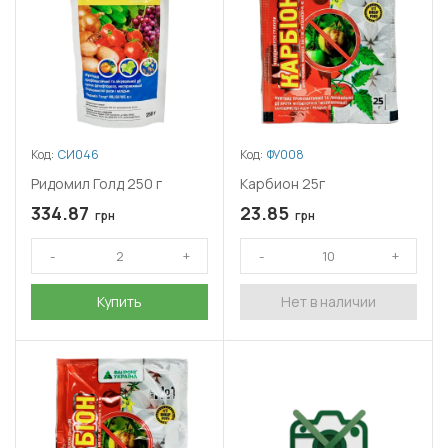
Код:
СИ046
Код:
ФУ008
Ридомил Голд 250 г
Карбион 25г
334.87
23.85
грн
грн
Купить
Нет в наличии