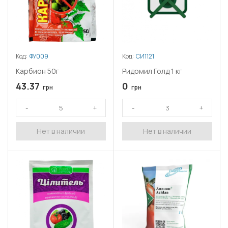
Код:
ФУ009
Код:
СИ1121
Карбион 50г
Ридомил Голд 1 кг
43.37
0
грн
грн
Нет в наличии
Нет в наличии