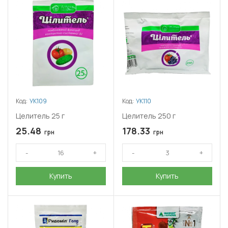
смесях подавляет возникновение новых толерантных к
фунгициду форм. Цена на манкоцеб зависит от массы
действующего вещества в упаковке, а также особенностей
комбинации с другими компонентами.
Токсичность
Манкоцеб относится ко 2 группе токсичности для человека и к
3 группе – для пчёл.
Код:
УК109
Код:
УК110
Целитель 25 г
Целитель 250 г
25.48
178.33
грн
грн
Купить
Купить