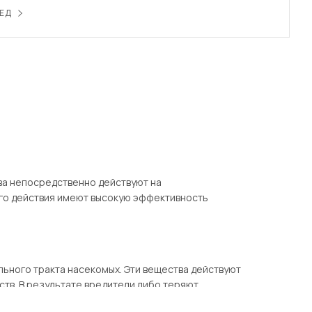
ЕД
ва непосредственно действуют на
ого действия имеют высокую эффективность
ьного тракта насекомых. Эти вещества действуют
тв. В результате вредители либо теряют