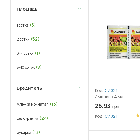
Площадь
(5)
1 сотка
(52)
2 сотки
(1)
3-4 сотки
(8)
5-10 соток
(8)
11-20 соток
Вредитель
Код:
СИ021
(9)
20+ соток
Амплиго 4 мл
(13)
Аленка мохнатая
26.93
грн
Код:
СИ021
(24)
Белокрылка
(13)
Букарка