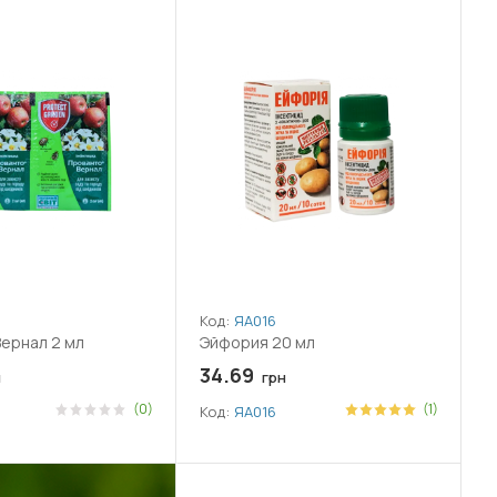
Код:
ЯА016
ернал 2 мл
Эйфория 20 мл
34.69
н
грн
(0)
(1)
Код:
ЯА016