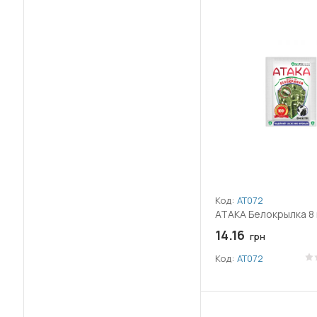
(20)
Лук
(2)
Филоксера
(1)
Крезоксим-метил
(18)
Малина
(9)
Хлебная жужелица
(26)
Лямбда-цигалотрин
(16)
Морковь
(34)
Цветоед
(2)
Піриміфос-метил
(35)
Огурец
(19)
Цикадка
(1)
Спіродиклофен
(10)
Орех
(26)
Щитовка
(1)
Тау-флювалінат
(11)
Патиссон
(14)
Щитоноска
(21)
Тіаклоприд
Код:
АТ072
(22)
Перец
АТАКА Белокрылка 8
(18)
Тіаметоксам
(40)
14.16
Персик
грн
(5)
Фіпроніл
Код:
АТ072
(11)
Петрушка
(1)
Флонікамід
(20)
Подсолнечник
(7)