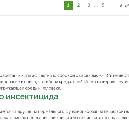
...
ВПЕР
1
2
3
5
зработанных для эффективной борьбы с насекомыми. Эти вещест
ирование и приводя к гибели вредителей. Инсектициды кишечн
 окружающей среды и человека.
о инсектицида
чается в нарушении нормального функционирования пищеварител
вечающие за переваривание пищи и усвоение питательных вещес
ка необходимых веществ.