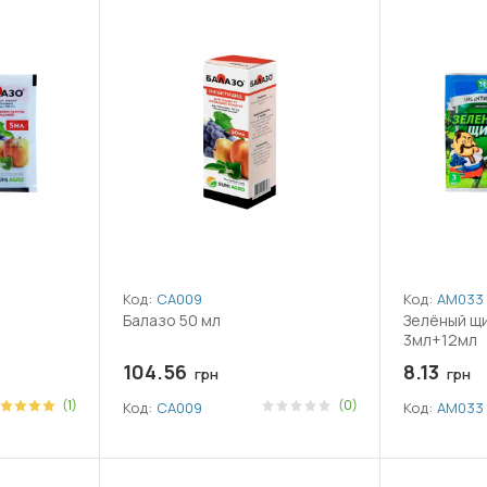
Код:
СА009
Код:
АМ033
Балазо 50 мл
Зелёный щи
3мл+12мл
104.56
8.13
грн
грн
(1)
(0)
Код:
СА009
Код:
АМ033