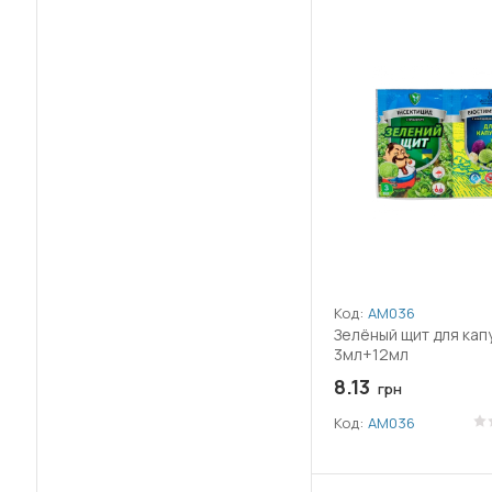
(11)
Укроп
(11)
Фасоль
(15)
Хвойные
(12)
Хмель
(22)
Цветы
(41)
Черешня
Код:
АМ036
(20)
Чеснок
Зелёный щит для кап
3мл+12мл
(10)
Шпинат
8.13
грн
(56)
Яблоня
Код:
АМ036
(20)
Ячмень