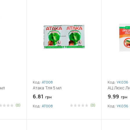
Код:
АТ008
Код:
УК036
 мл
Атака Тля 5 мл
АЦ Люкс Ли
6.81
9.99
грн
грн
(0)
(0)
Код:
АТ008
Код:
УК036