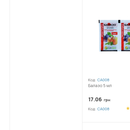
Хлорантраніліпрол
(22)
Пшеница
(9)
Хлорпірифос
(19)
Рапс
(6)
Циперметрин
(13)
Редиска
(1)
Ціантраніліпрол
(11)
Салат
(25)
Свекла
(31)
Слива
Код:
СА008
(19)
Смородина
Балазо 5 мл
(18)
Соя
17.06
грн
Код:
СА008
(45)
Томат
(12)
Тыква