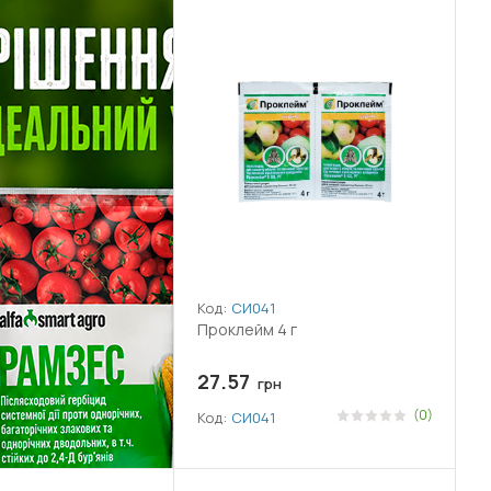
Код:
СИ041
Проклейм 4 г
27.57
грн
(0)
Код:
СИ041