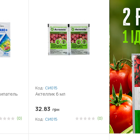
Код:
СИ015
липатель
Актеллик 6 мл
32.83
грн
(0)
(0)
Код:
СИ015