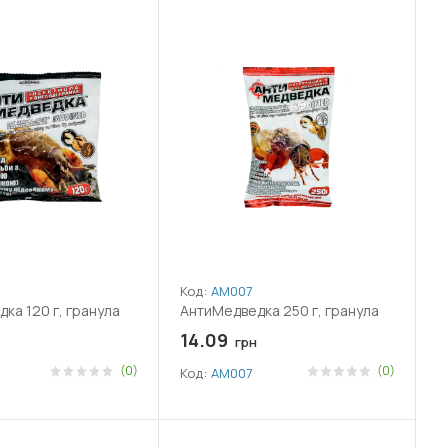
Код:
АМ007
ка 120 г, гранула
АнтиМедведка 250 г, гранула
14.09
грн
(0)
(0)
Код:
АМ007