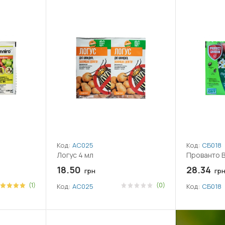
Код:
АС025
Код:
СБ018
Логус 4 мл
Прованто В
18.50
28.34
грн
гр
(1)
(0)
Код:
АС025
Код:
СБ018