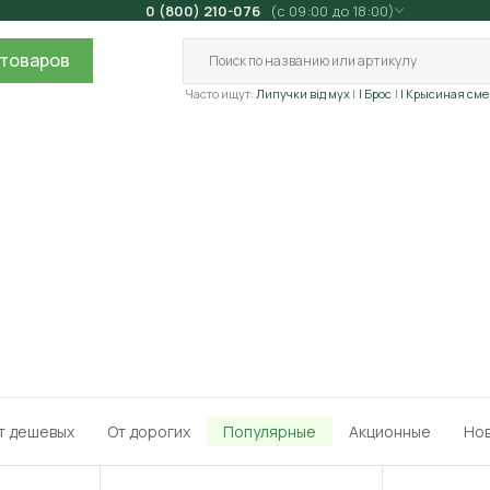
0 (800) 210-076
(с 09:00 до 18:00)
товаров
Часто ищут:
Липучки від мух
| Брос
| Крысиная сме
т дешевых
От дорогих
Популярные
Акционные
Но