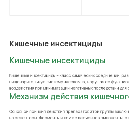
Кишечные инсектициды
Кишечные инсектициды
Кишечные инсектициды
– класс химических соединений, ра
пищеварительную систему насекомых, нарушая ее функцион
воздействия при минимизации негативных последствий для
Механизм действия кишечног
Основной принцип действия препаратов этой группы заклю
на рецепторы, ферменты и другие ключевые компоненты, от
способность питаться, либо умирают от голода и недостат