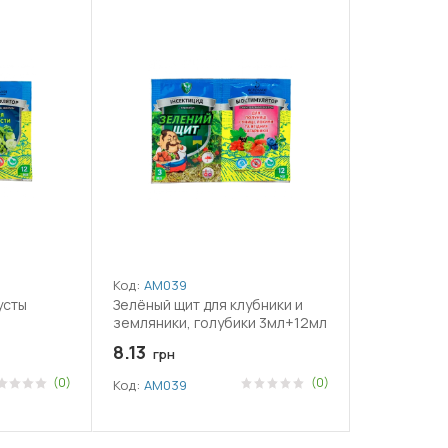
Код:
АМ039
усты
Зелёный щит для клубники и
земляники, голубики 3мл+12мл
8.13
грн
(0)
(0)
Код:
АМ039