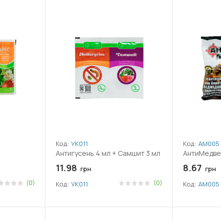
Код:
УК011
Код:
АМ005
Антигусень 4 мл + Самшит 3 мл
АнтиМедвед
11.98
8.67
грн
грн
(0)
(0)
Код:
УК011
Код:
АМ005