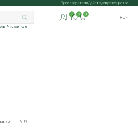
Производители
Действующее вещество
0
0
0
RU
рть
| Чистое поле
винки
А-Я