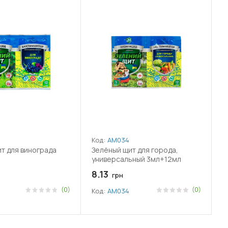
Код:
АМ034
т для винограда
Зелёный щит для города,
универсальный 3мл+12мл
8.13
грн
(0)
(0)
Код:
АМ034