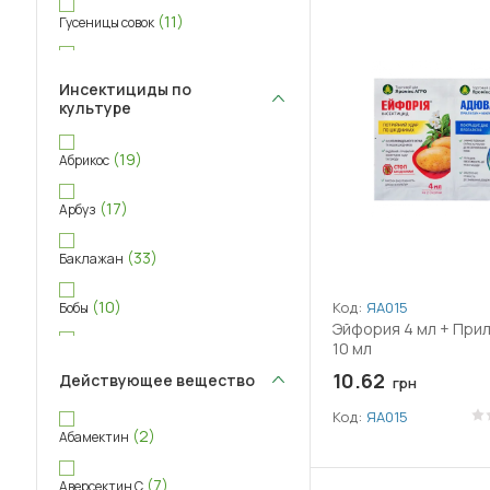
(11)
Гусеницы совок
(39)
Долгоносик
Инсектициды по
культуре
(10)
Казарка
(19)
Абрикос
(11)
Капустница
(17)
Арбуз
(36)
Клещ
(33)
Баклажан
(19)
Клоп
(10)
Код:
ЯА015
Бобы
(39)
Колорадский жук
Эйфория 4 мл + При
10 мл
(43)
Виноград
(31)
Крестоцветная блошка
10.62
Действующее вещество
грн
(36)
Вишня
(47)
Листовертка
Код:
ЯА015
(2)
Абамектин
(13)
Газон
(21)
Личинка хруща
(7)
Аверсектин С