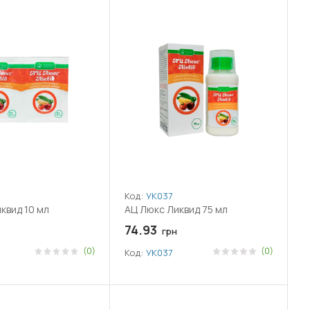
Код:
УК037
квид 10 мл
АЦ Люкс Ликвид 75 мл
74.93
грн
(0)
(0)
Код:
УК037