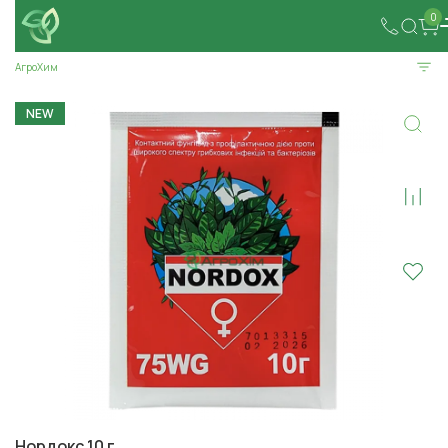
0
АгроХим
NEW
Нордокс 10 г