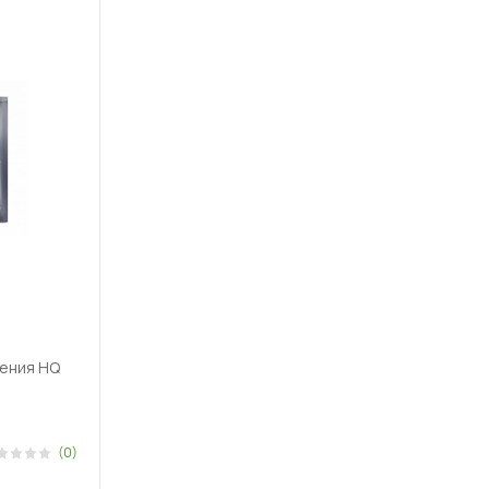
ения HQ
(0)