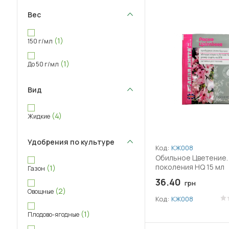
Вес
(1)
150 г/мл
(1)
До 50 г/мл
Вид
(4)
Жидкие
Удобрения по культуре
Код:
КЖ008
Обильное Цветение.
поколения HQ 15 мл
(1)
Газон
36.40
грн
(2)
Овощные
Код:
КЖ008
(1)
Плодово-ягодные