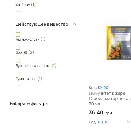
(1)
Хвойные
(2)
Цветы
Действующее вещество
(1)
Ягоды
(1)
Амінокислоти
(2)
Бор (B)
(1)
Бурштинова кислота
(1)
Гумат калію
Код:
КЖ001
(1)
Залізо (Fe)
Иммунитет к жаре.
Стабилизатор покол
Выберите фильтры
30 мл
(1)
Кремній
36.40
грн
(1)
Магній (Mg)
Код:
КЖ001