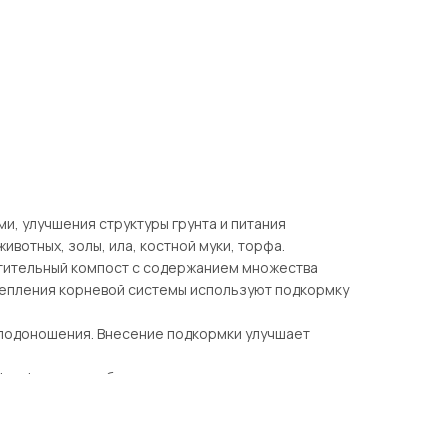
, улучшения структуры грунта и питания
вотных, золы, ила, костной муки, торфа.
астительный компост с содержанием множества
крепления корневой системы используют подкормку
плодоношения. Внесение подкормки улучшает
е фосфорное удобрение посредством
сновного элемента, органическая подкормка