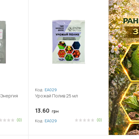
Код:
ЕА029
 Энергия
Урожай Полив 25 мл
13.60
грн
(0)
(0)
Код:
ЕА029