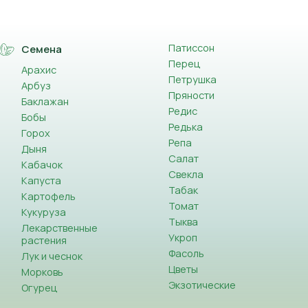
Патиссон
Семена
Перец
Арахис
Петрушка
Арбуз
Пряности
Баклажан
Редис
Бобы
Редька
ки.
Горох
Репа
тоящий из скошенной травы, опавших листьев,
Дыня
Салат
ешивают с навозом и вносят в почву осенью.
Кабачок
Свекла
имер, это надежный барьер от тли (помещается на
Капуста
Табак
Картофель
Томат
в (азота, фосфора, калия) и микроэлементов
Кукуруза
Тыква
ком и фосфорной кислотой. Торф или навоз могут
Лекарственные
Укроп
растения
Фасоль
Лук и чеснок
Цветы
Морковь
Экзотические
Огурец
тимулируют деятельность полезных организмов