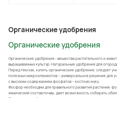
(1)
Марганець (Mn)
(1)
Мідь (Cu)
(2)
Молібден (Mo)
Органические удобрения
(1)
Сірка (S)
Органические удобрения
(1)
Цинк (Zn)
Органические удобрения
- вещества растительного и живо
(2)
Азот (N)
выращиваемых культур. Натуральные удобрения для огорода 
Перед тем как, купить органические удобрения, следует у
(3)
Фосфор (P)
полезных микроэлементов – универсальное решение для уч
с высоким содержанием фосфатов – костную муку.
(3)
Калій (K)
Фосфор необходим для правильного развития растений, фо
химический состав почвы, дает возможность собирать обил
Пример позиций с высоким содержанием фосфора – перегно
компостирования, берутся определенные растения: полынь,
богата азотом, кальцием, магнием, калием, серой и другим
Органические азотные удобрения представлены продуктами