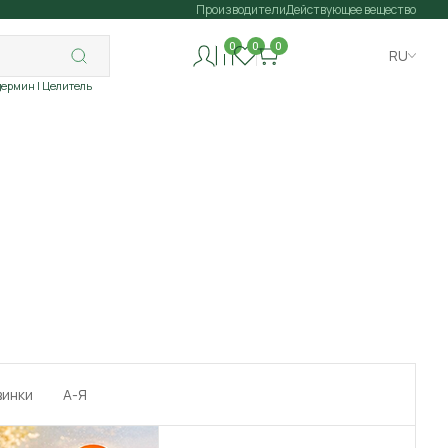
Производители
Действующее вещество
0
0
0
RU
дермин
| Целитель
винки
А-Я