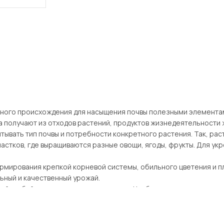
тного происхождения для насыщения почвы полезными элементами
получают из отходов растений, продуктов жизнедеятельности жи
читывать тип почвы и потребности конкретного растения. Так, р
астков, где выращиваются разные овощи, ягоды, фрукты. Для у
рмирования крепкой корневой системы, обильного цветения и 
ьный и качественный урожай.
й, рыбий жир, костная мука, компост. Чтобы получить хороше
 боярышник, ягоды рябины, ковыль, тимьян ползучий. Помимо о
и веществами.
, получаемыми из навоза, компоста, птичьего помета.