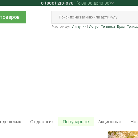
0 (800) 210-076
(с 09:00 до 18:00)
товаров
Часто ищут:
Липучки
Логус
Теппеки
| Брос
| Трихо
я
т дешевых
От дорогих
Популярные
Акционные
Но