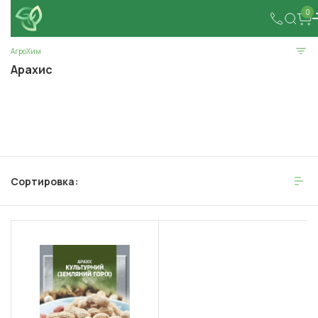
0
АгроХим
Арахис
Сортировка: