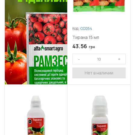
Код:
СС054
Тирана 15 мл
43.56
грн
Нет в наличии