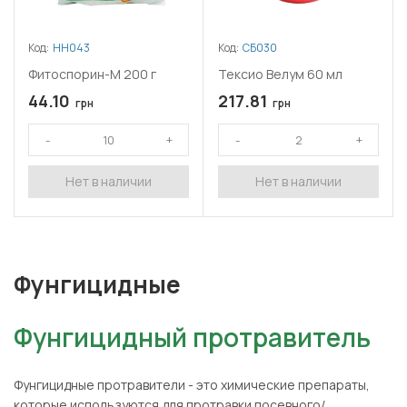
Код:
НН043
Код:
СБ030
Фитоспорин-М 200 г
Тексио Велум 60 мл
44.10
217.81
грн
грн
Нет в наличии
Нет в наличии
Фунгицидные
Фунгицидный протравитель
Фунгицидные протравители
- это химические препараты,
которые используются для протравки посевного/