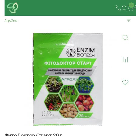
0
АгроХим
ФитоДоктор Старт 20 г