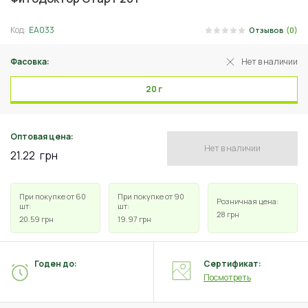
Код:
ЕА033
Отзывов
(0)
Фасовка:
Нет в наличии
20 г
Оптовая цена:
Нет в наличии
21.22
грн
При покупке от 60
При покупке от 90
Розничная цена:
шт:
шт:
28
грн
20.59
грн
19.97
грн
Годен до:
Сертификат:
Посмотреть