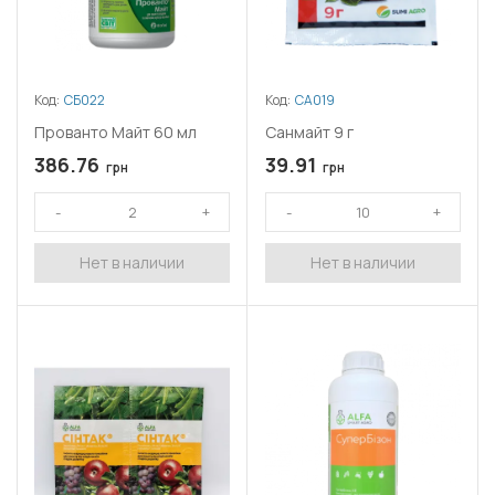
Код:
СБ022
Код:
СА019
Прованто Майт 60 мл
Санмайт 9 г
386.76
39.91
грн
грн
Нет в наличии
Нет в наличии