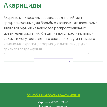
Акарициды
Акарициды
– класс химических соединений, яды,
предназначенные для борьбы с клещами. Эти насекомые
являются одними из наиболее распространенных
вредителей растений. Клещи питаются растительными
соками и могут оставлять на растениях паутины, вызывать
изменения окраски, деформацию листьев и другие
признаки повреждения.
Акарицидные препараты имеют специфическое действие на
клещей и других вредителей, что делает их ценными
инструментами в сельском хозяйстве.
Механизм действия
Любые средства от вредителей нацелены на устранение
паразитов при сведении к минимуму негативных
О нас
Отзывы
Оферта
Документы
последствий воздействия этих составов на окружающую
среду и человеческое здоровье. По виду действия
АгроХим © 2010-2026.
различают контактный, кишечный, системный акарициды.
Все права защищены