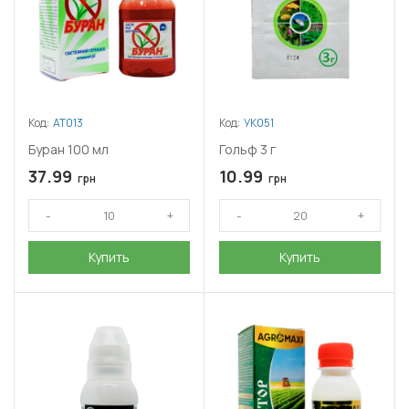
Код:
АТ013
Код:
УК051
Буран 100 мл
Гольф 3 г
37.99
10.99
грн
грн
Купить
Купить