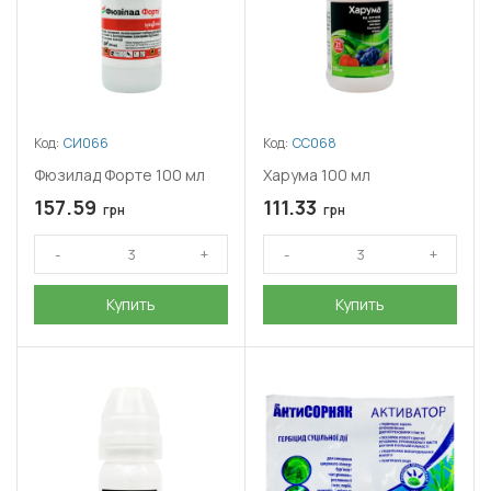
Код:
СИ066
Код:
СС068
Фюзилад Форте 100 мл
Харума 100 мл
157.59
111.33
грн
грн
Купить
Купить