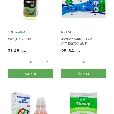
Код:
СС069
Код:
АТ002
Харума 25 мл
Антисорняк 50 мл +
Активатор 20 г
31.46
25.54
грн
грн
Купить
Купить