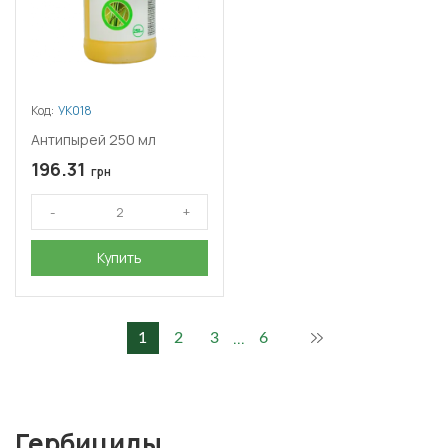
Код:
УК018
Антипырей 250 мл
196.31
грн
Купить
...
1
2
3
6
Гербициды