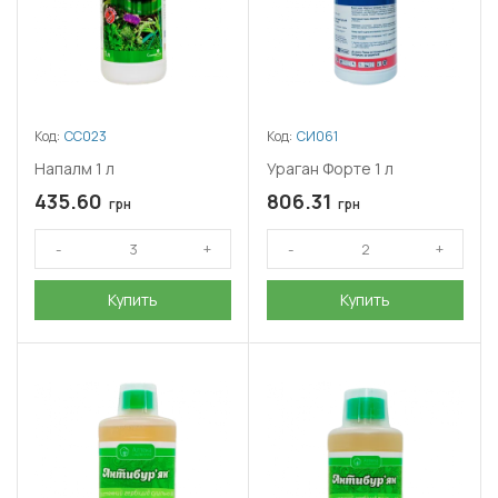
Код:
СС023
Код:
СИ061
Напалм 1 л
Ураган Форте 1 л
435.60
806.31
грн
грн
Купить
Купить