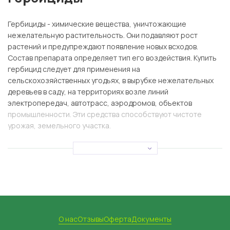
Гербициды
- химические вещества, уничтожающие
нежелательную растительность. Они подавляют рост
растений и предупреждают появление новых всходов.
Состав препарата определяет тип его воздействия. Купить
гербицид следует для применения на
сельскохозяйственных угодьях, в вырубке нежелательных
деревьев в саду, на территориях возле линий
электропередач, автотрасс, аэродромов, объектов
промышленности. Эти средства способствуют чистоте
урожая, земельного участка.
Механизм действия:
Проникновение активных веществ в части
нежелательной растительности – листья, ствол,
корни.
Нарушение клеточных связей, блокировка выработки
аминокислот.
Остановка вегетации и гибель нежелательного
растения.
О нас
Отзывы
Оферта
Документы