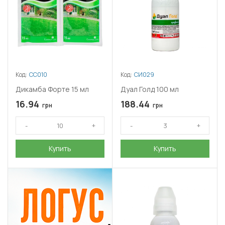
Код:
СС010
Код:
СИ029
Дикамба Форте 15 мл
Дуал Голд 100 мл
16.94
188.44
грн
грн
Купить
Купить