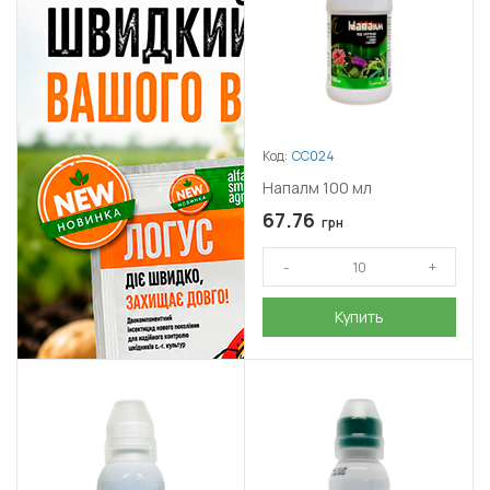
Код:
СС024
Напалм 100 мл
67.76
грн
Купить