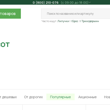
0 (800) 210-076
(с 09:00 до 18:00)
товаров
Часто ищут:
Липучки
| Брос
| Триходермин
сот
т дешевых
От дорогих
Популярные
Акционные
Но