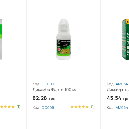
Код:
СС009
Код:
АМ064
Дикамба Форте 100 мл
Ликвидатор
82.28
45.54
грн
гр
(1)
(1)
Код:
СС009
Код:
АМ064