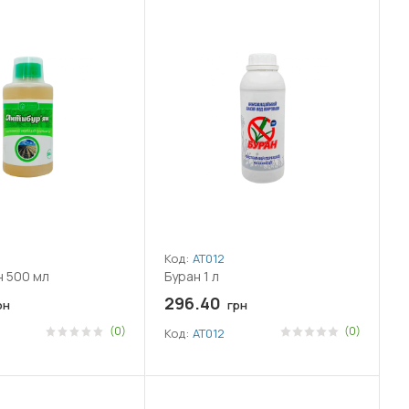
Код:
АТ012
 500 мл
Буран 1 л
296.40
рн
грн
(0)
(0)
Код:
АТ012