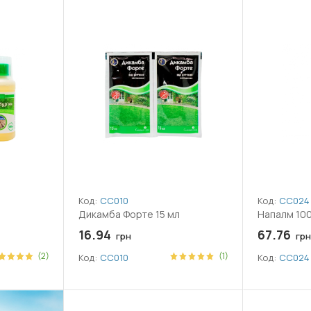
Код:
СС010
Код:
СС024
Дикамба Форте 15 мл
Напалм 100
16.94
67.76
грн
грн
(2)
(1)
Код:
СС010
Код:
СС024