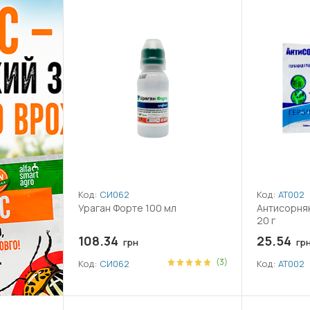
Код:
СИ062
Код:
АТ002
Ураган Форте 100 мл
Антисорняк
20 г
108.34
25.54
грн
гр
(3)
Код:
СИ062
Код:
АТ002