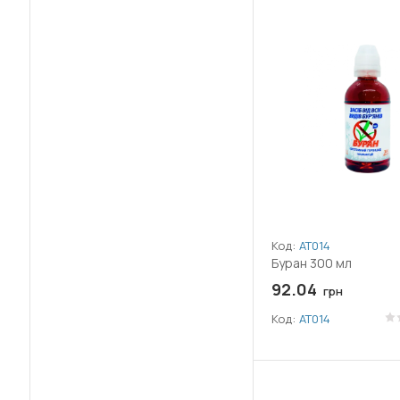
(+60)
Одуванчик
(2)
Фасоль
(+89)
Осот
(2)
Чеснок
(+51)
Пажитник
(11)
Ячмень
(+50)
Паслён
(+80)
Пастушья сумка
(+53)
Пикульник (Жабрій)
(+68)
Подмаренник
Код:
АТ014
Буран 300 мл
(+58)
Полевица (Мітлиця)
92.04
грн
Код:
АТ014
(+57)
Полевичка (Гусятник)
(+52)
Полынь