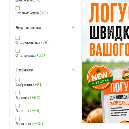
До всходов
(29)
После всходов
Вид сорняка
(78)
От двудольных
(63)
От злаковых
Сорняки
(+81)
Амброзия
(+63)
Березка
(+65)
Василек
(+60)
Вероника