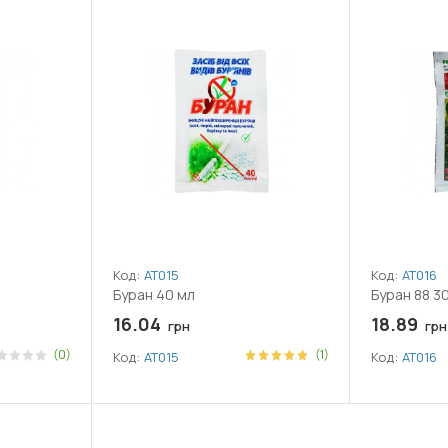
Код:
АТ015
Код:
АТ016
Буран 40 мл
Буран 88 30
16.04
18.89
грн
грн
(0)
(1)
Код:
АТ015
Код:
АТ016