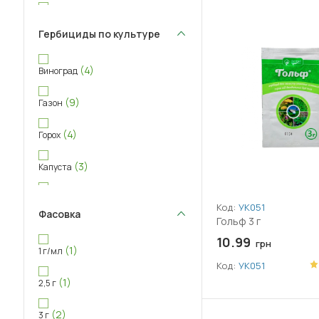
(+70)
Галинсога
Гербициды по культуре
(+58)
Горец птичий
(4)
Виноград
(+49)
Горошек посевной
(9)
Газон
(+40)
Горчица полевая
(4)
Горох
Дескурения Софьи (кудрявець)
(+37)
(3)
Капуста
(+52)
Донник (Буркун)
(22)
Картофель
Код:
УК051
Фасовка
Гольф 3 г
(+74)
Дурман
(2)
Кориандр
10.99
грн
(1)
1 г/мл
(+55)
Дымянка (рутка)
(13)
Кукуруза
Код:
УК051
(1)
2,5 г
(+56)
Ежа сборная (Грястиця)
(5)
Малина и клубника
(2)
3 г