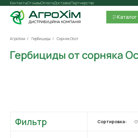
Контакты
Отзывы
Оплата
Доставка
Партнерство
Каталог
АгроХим
Гербициды
Сорняк Осот
Гербициды от сорняка О
Фильтр
Сортировка:
О