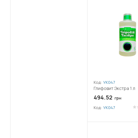
(+69)
Портулак
(+80)
Просо куриное (Ежовник)
(+74)
Пырей
(+87)
Ромашка
(+44)
Росичка( Пальчатка)
(+60)
Росянка (Росичка)
Код:
УК047
(+59)
Свинорой пальчатый
Глифовит Экстра 1 л
494.52
грн
(+62)
Сорго алеппское (Гумай)
Код:
УК047
(+65)
Спорыш
(+49)
Тысячелистник