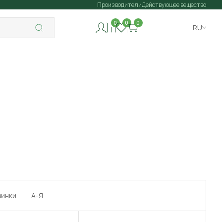
Производители
Действующее вещество
0
0
0
RU
винки
А-Я