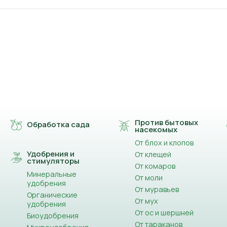
Против бытовых
Обработка сада
насекомых
От блох и клопов
Удобрения и
От клещей
стимуляторы
От комаров
Минеральные
От моли
удобрения
От муравьев
Органические
От мух
удобрения
От ос и шершней
Биоудобрения
От тараканов