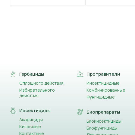
(+59)
Чертополох
(+81)
Щетинник
(+85)
Щирица
(+47)
Ярутка (Талабан)
(+40)
Ежовник
Гербициды
Протравители
Сплошного действия
Инсектицидные
Избирательного
Комбинированные
действия
Фунгицидные
Инсектициды
Биопрепараты
Акарициды
Биоинсектициды
Кишечные
Биофунгициды
Контактные
Для септиков и