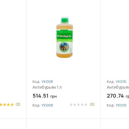
Код:
УК008
Код:
УК010
Антибурьян 1 л
Антибурьян
514.51
270.74
грн
г
(3)
(0)
Код:
УК008
Код:
УК010