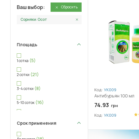
Ваш выбор:
Сбросить
Сорняки: Осот
Площадь
(5)
1 сотка
(21)
2 сотки
(8)
3-4 сотки
Код:
УК009
Антибурьян 100 мл
(16)
5-10 соток
74.93
грн
Код:
УК009
(17)
11-20 соток
Срок применения
(21)
20+ соток
(18)