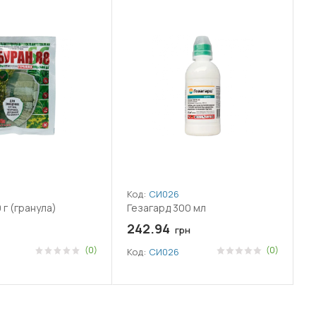
Код:
СИ026
 г (гранула)
Гезагард 300 мл
242.94
грн
(0)
(0)
Код:
СИ026