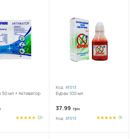
Код:
АТ013
 50 мл + Активатор
Буран 100 мл
37.99
н
грн
(2)
(1)
Код:
АТ013