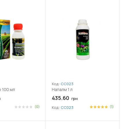
Код:
СС023
 100 мл
Напалм 1 л
435.60
н
грн
(0)
(1)
Код:
СС023