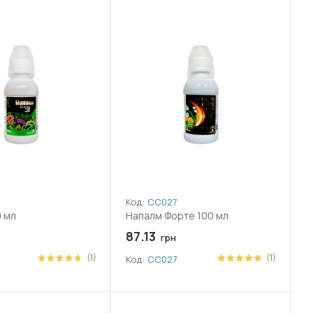
Код:
СС027
 мл
Напалм Форте 100 мл
87.13
грн
(1)
(1)
Код:
СС027