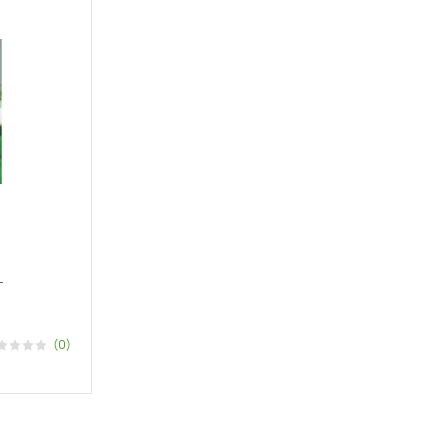
г
(0)