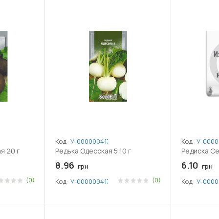
Код:
У-0000004177
Код:
У-0000
я 20 г
Редька Одесская 5 10 г
Редиска Се
8.96
6.10
грн
грн
(0)
(0)
Код:
У-0000004177
Код:
У-0000