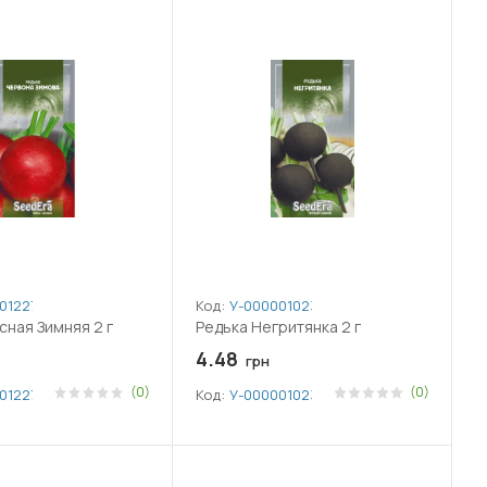
012276
Код:
У-0000010233
сная Зимняя 2 г
Редька Негритянка 2 г
4.48
грн
(0)
(0)
012276
Код:
У-0000010233