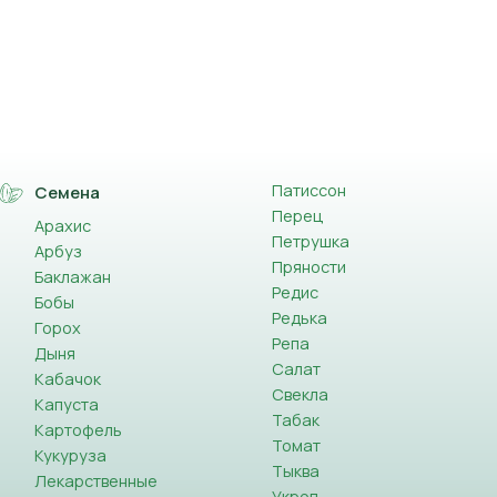
Патиссон
Семена
Перец
Арахис
Петрушка
Арбуз
Пряности
Баклажан
Редис
Бобы
Редька
Горох
Репа
Дыня
Салат
Кабачок
Свекла
Капуста
Табак
Картофель
Томат
Кукуруза
Тыква
Лекарственные
Укроп