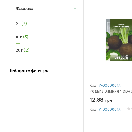
Фасовка
(7)
2 г
(3)
10 г
(2)
20 г
Выберите фильтры
Код:
У-0000001729
Редька Зимняя Черна
12.88
грн
Код:
У-0000001729