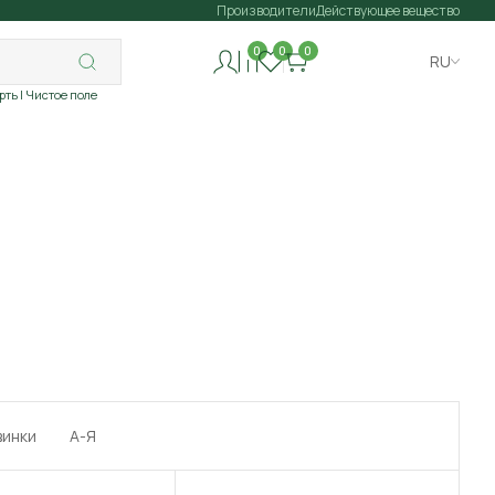
Производители
Действующее вещество
0
0
0
RU
рть
| Чистое поле
винки
А-Я