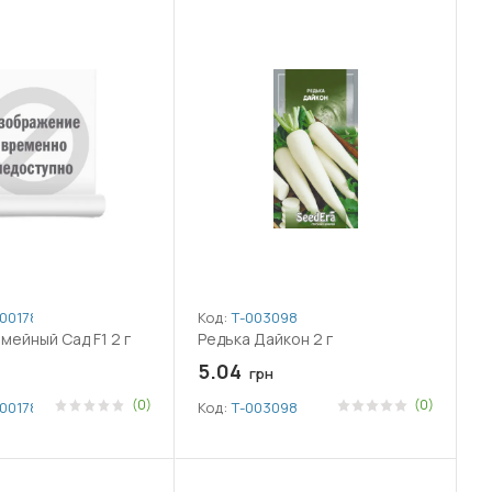
001785
Код:
Т-003098
мейный Сад F1 2 г
Редька Дайкон 2 г
5.04
грн
(0)
(0)
001785
Код:
Т-003098