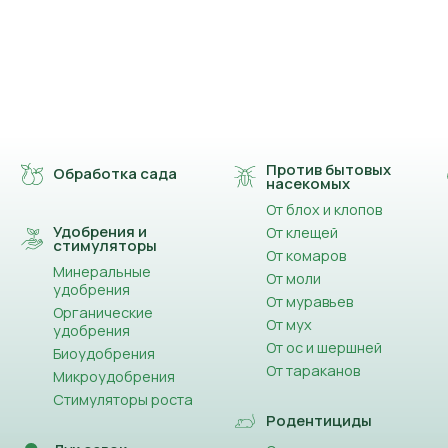
Против бытовых
Обработка сада
насекомых
От блох и клопов
Удобрения и
От клещей
стимуляторы
От комаров
Минеральные
От моли
удобрения
От муравьев
Органические
От мух
удобрения
От ос и шершней
Биоудобрения
От тараканов
Микроудобрения
Стимуляторы роста
Родентициды