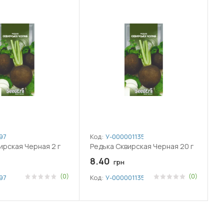
97
Код:
У-0000011357
ирская Черная 2 г
Редька Сквирская Черная 20 г
8.40
грн
(0)
(0)
97
Код:
У-0000011357