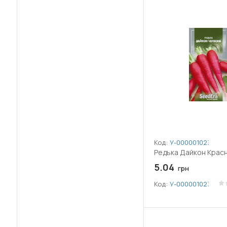
Код:
У-0000010232
Редька Дайкон Красн
5.04
грн
Код:
У-0000010232