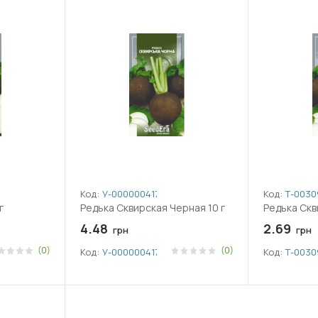
Код:
У-0000004178
Код:
Т-0030
г
Редька Сквирская Черная 10 г
Редька Скв
4.48
2.69
грн
грн
(0)
(0)
Код:
У-0000004178
Код:
Т-0030