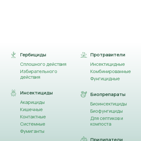
Гербициды
Протравители
Сплошного действия
Инсектицидные
Избирательного
Комбинированные
действия
Фунгицидные
Инсектициды
Биопрепараты
Акарициды
Биоинсектициды
Кишечные
Биофунгициды
Контактные
Для септиков и
Системные
компоста
Фумиганты
Прилипатели