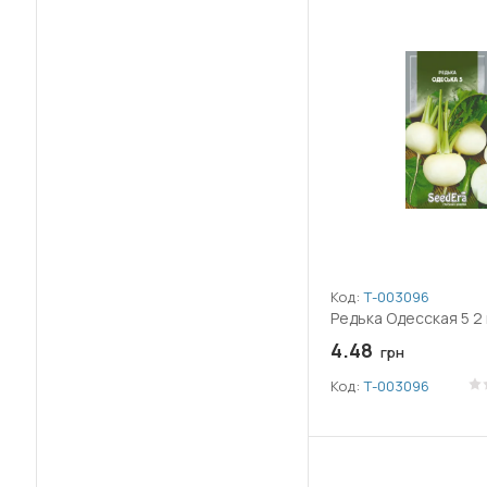
Код:
Т-003096
Редька Одесская 5 2 
4.48
грн
Код:
Т-003096