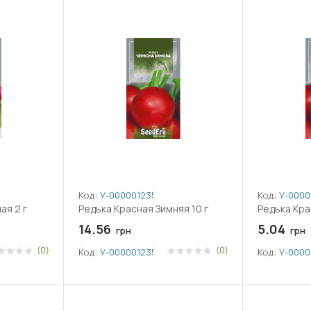
Код:
У-0000012355
Код:
У-0000
ая 2 г
Редька Красная Зимняя 10 г
Редька Кра
14.56
5.04
грн
грн
(0)
(0)
Код:
У-0000012355
Код:
У-0000