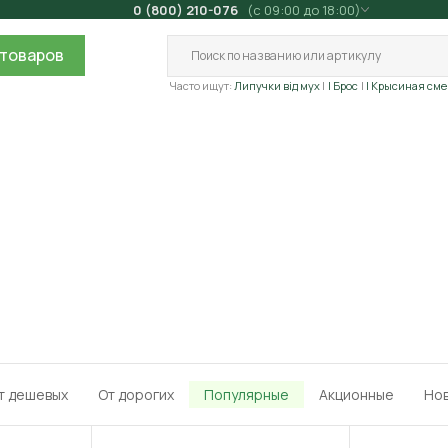
0 (800) 210-076
(с 09:00 до 18:00)
товаров
Часто ищут:
Липучки від мух
| Брос
| Крысиная сме
т дешевых
От дорогих
Популярные
Акционные
Но