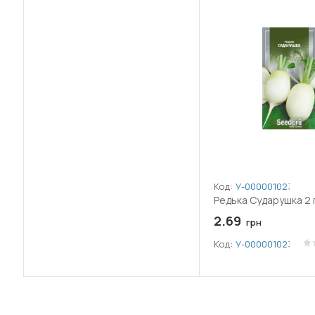
Код:
У-0000010235
Редька Сударушка 2 
2.69
грн
Код:
У-0000010235