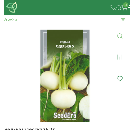
0
АгроХим
Редька Одесская 5 2 г