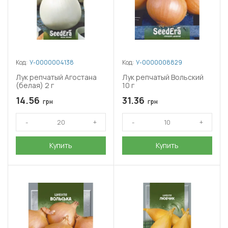
Код:
У-0000004138
Код:
У-0000008829
Лук репчатый Агостана
Лук репчатый Вольский
(белая) 2 г
10 г
14.56
31.36
грн
грн
Купить
Купить