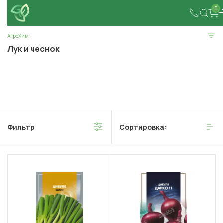
0
АгроХим
Лук и чеснок
Фильтр
Сортировка: