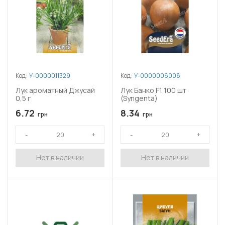
Код:
У-0000011329
Код:
У-0000006008
Лук ароматный Джусай
Лук Банко F1 100 шт
0,5 г
(Syngenta)
6.72
8.34
грн
грн
Нет в наличии
Нет в наличии