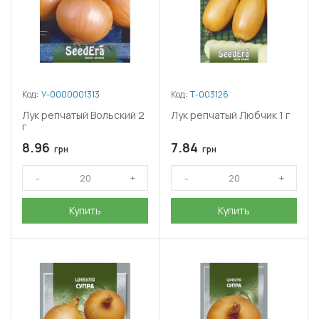
Код:
У-0000001313
Код:
Т-003126
Лук репчатый Вольский 2
Лук репчатый Любчик 1 г
г
8.96
7.84
грн
грн
Купить
Купить