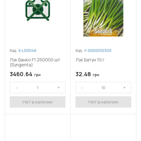
Код:
S-L00046
Код:
У-0000010300
Лук Банко F1 250000 шт
Лук Батун 10 г
(Syngenta)
3460.64
32.48
грн
грн
Нет в наличии
Нет в наличии