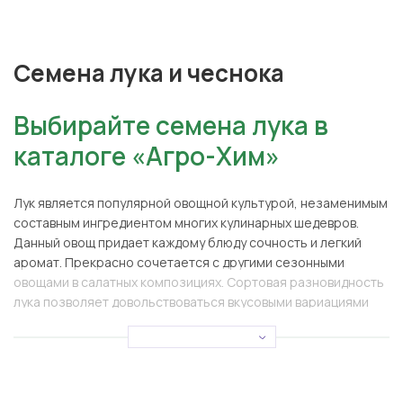
Семена лука и чеснока
Выбирайте семена лука в
каталоге «Агро-Хим»
Лук является популярной овощной культурой, незаменимым
составным ингредиентом многих кулинарных шедевров.
Данный овощ придает каждому блюду сочность и легкий
аромат. Прекрасно сочетается с другими сезонными
овощами в салатных композициях. Сортовая разновидность
лука позволяет довольствоваться вкусовыми вариациями
полезной огородной культуры. Купить семена лука в
Украине предлагает интернет-магазин «Агро-Хим». В
ассортименте представлены самые ходовые сорта
растения:
Лук репчатый. Универсальный овощ, имеет широкое