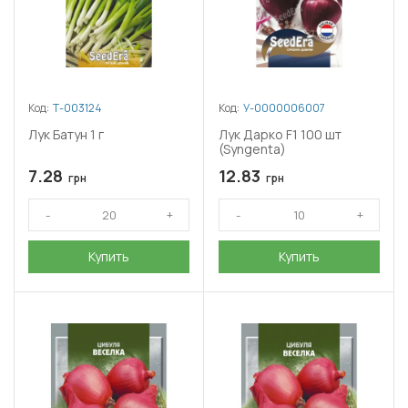
Код:
Т-003124
Код:
У-0000006007
Лук Батун 1 г
Лук Дарко F1 100 шт
(Syngenta)
7.28
12.83
грн
грн
Купить
Купить