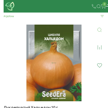
0
АгроХим
Лук репчатый Халцедон 10 г