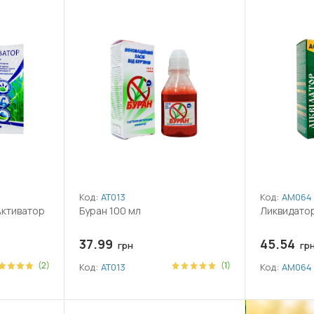
Код:
АТ013
Код:
АМ064
Активатор
Буран 100 мл
Ликвидатор
37.99
45.54
грн
гр
(2)
(1)
Код:
АТ013
Код:
АМ064