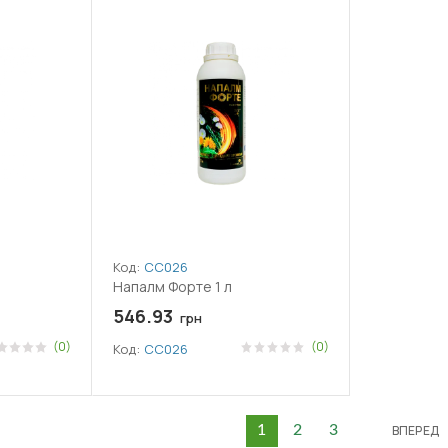
Код:
СС026
Напалм Форте 1 л
546.93
грн
(0)
(0)
Код:
СС026
ВПЕРЕД
1
2
3