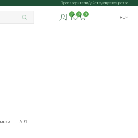
Производители
Действующее вещество
0
0
0
RU
винки
А-Я