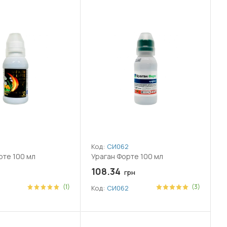
Код:
СИ062
те 100 мл
Ураган Форте 100 мл
108.34
грн
(1)
(3)
Код:
СИ062