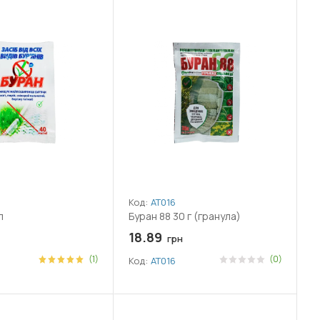
Код:
АТ016
л
Буран 88 30 г (гранула)
18.89
грн
(1)
(0)
Код:
АТ016