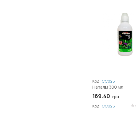
(46)
Свинорой пальчатый
(46)
Сорго алеппское (Гумай)
(43)
Спорыш
(49)
Тысячелистник
(49)
Чертополох
(49)
Щетинник
Код:
СС025
(48)
Щирица
Напалм 300 мл
169.40
грн
(42)
Ярутка (Талабан)
Код:
СС025
(36)
Ежовник