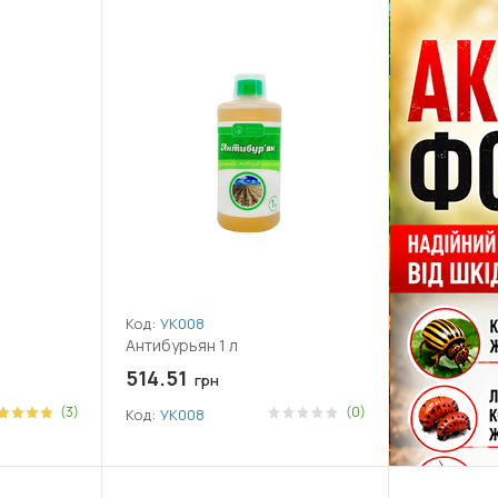
Код:
УК008
Антибурьян 1 л
514.51
грн
(3)
(0)
Код:
УК008