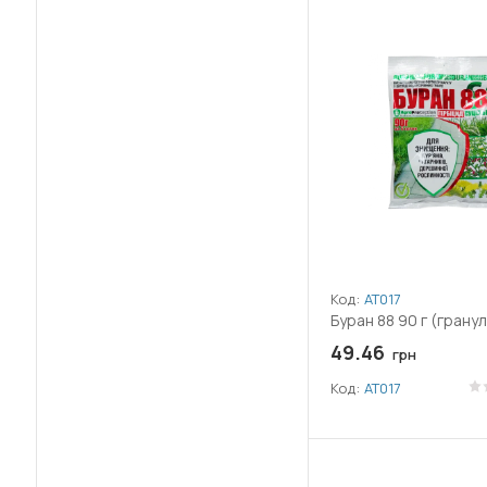
(49)
Подмаренник
(46)
Полевица (Мітлиця)
(45)
Полевичка (Гусятник)
(49)
Полынь
(49)
Портулак
(49)
Просо куриное (Ежовник)
Код:
АТ017
(49)
Пырей
Буран 88 90 г (грану
49.46
(49)
грн
Ромашка
Код:
АТ017
(43)
Росичка( Пальчатка)
(46)
Росянка (Росичка)