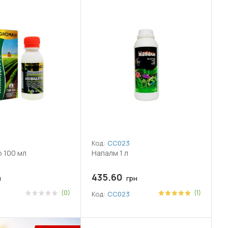
Код:
СС023
 100 мл
Напалм 1 л
435.60
н
грн
(0)
(1)
Код:
СС023