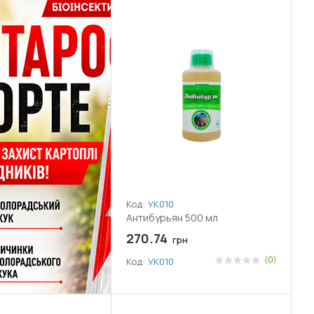
Код:
УК010
Антибурьян 500 мл
270.74
грн
(0)
Код:
УК010