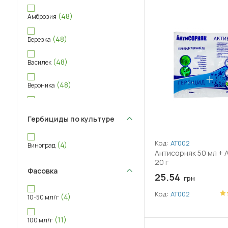
(48)
Амброзия
(48)
Березка
(48)
Василек
(48)
Вероника
(48)
Галинсога
Гербициды по культуре
(48)
Горец птичий
Код:
АТ002
(4)
Виноград
Антисорняк 50 мл + 
(48)
Горошек посевной
20 г
Фасовка
25.54
(35)
Горчица полевая
грн
Код:
АТ002
(4)
10-50 мл/г
Дескурения Софьи (кудрявець)
(36)
(11)
100 мл/г