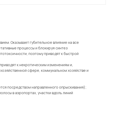
вием. Оказывает губительное влияние на все
етативные процессы и блокируя синтез
итотоксичности, поэтому приводят к быстрой
 приводят к некротическим изменениям и,
охозяйственной сфере, коммунальном хозяйстве и
ется посредством направленного опрыскивания);
олосы в аэропортах, участки вдоль линий
д уборкой урожая;
ние следующей весной;