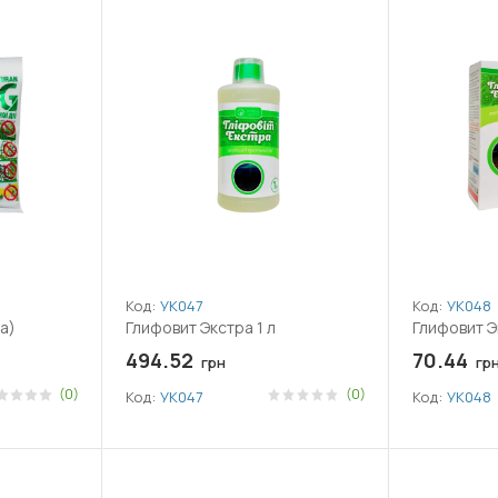
Код:
УК047
Код:
УК048
ла)
Глифовит Экстра 1 л
Глифовит Э
494.52
70.44
грн
гр
(0)
(0)
Код:
УК047
Код:
УК048