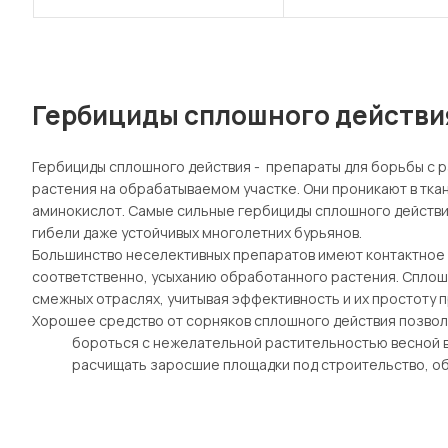
Гербициды сплошного действи
Гербициды сплошного действия
- препараты для борьбы с 
растения на обрабатываемом участке. Они проникают в тка
аминокислот. Самые сильные гербициды сплошного действия
гибели даже устойчивых многолетних бурьянов.
Большинство неселективных препаратов имеют контактное д
соответственно, усыханию обработанного растения. Сплош
смежных отраслях, учитывая эффективность и их простоту 
Хорошее средство от сорняков сплошного действия позво
бороться с нежелательной растительностью весной в
расчищать заросшие площадки под строительство, обо
электроснабжения, территории промышленного назн
проводить предпосевную и раннюю послепосевную (до 
подавлять многолетние сорняки в послеуборочный пе