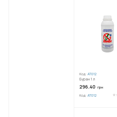
(48)
Мак
(48)
Метлица
(48)
Мятлик
(48)
Овсюг
(49)
Одуванчик
(49)
Осот
(49)
Пажитник
Код:
АТ012
Буран 1 л
(42)
Паслён
296.40
грн
Код:
АТ012
(49)
Пастушья сумка
(43)
Пикульник (Жабрій)