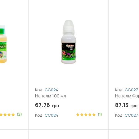
Код:
СС024
Код:
СС027
Напалм 100 мл
Напалм Фор
67.76
87.13
грн
грн
(2)
(1)
Код:
СС024
Код:
СС027