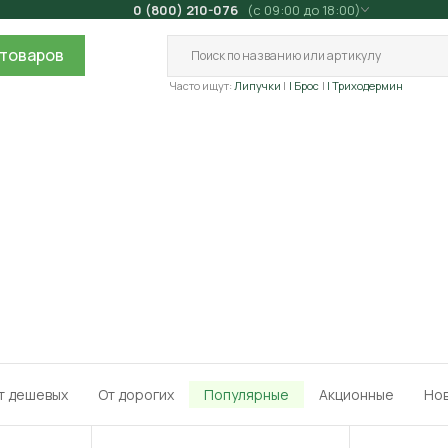
0 (800) 210-076
(с 09:00 до 18:00)
товаров
Часто ищут:
Липучки
| Брос
| Триходермин
т дешевых
От дорогих
Популярные
Акционные
Но