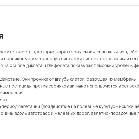
я
растительностью, которые характерны своим сплошным воздейст
ни сорняков через корневую систему и листья, останавливая вег
 на основе диквата и глифосата показывают высокий уровень ф
ействие. Они проникают вглубь клеток, разрушая их мембраны,
ные пестициды против сорняков активно используются в сельск
применения.
ляет
:
 период вегетации (воздействие на полезные культуры исключа
чины вдоль автотрасс и железных дорог, взлетно-посадочные п
ачения;
всхода с/х культур) обработку полей, а также десикацию пере
риод, чтобы усложнить их зимовку и предотвратить произраста