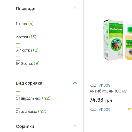
Площадь
(4)
1 сотка
(13)
2 сотки
(2)
3-4 сотки
(9)
5-10 соток
(7)
11-20 соток
Вид сорняка
Код:
УК009
(13)
20+ соток
Антибурьян 100 мл
(42)
От двудольных
74.93
грн
Код:
УК009
(42)
От злаковых
Сорняки