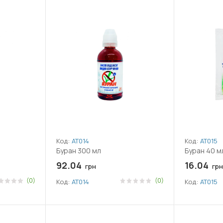
Код:
АТ014
Код:
АТ015
Буран 300 мл
Буран 40 м
92.04
16.04
грн
грн
(0)
(0)
Код:
АТ014
Код:
АТ015