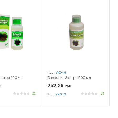
Код:
УК049
кстра 100 мл
Глифовит Экстра 500 мл
252.26
н
грн
(0)
(0)
Код:
УК049