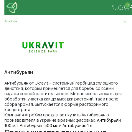
0
АгроХим
Антибурьян
Антибурьян от
Ukravit
– системный гербицид сплошного
действия, который применяется для борьбы со всеми
видами сорной растительности. Можно использовать для
обработки участка как до высадки растений, так и после
сбора урожая. Выпускается в форме растворимого
концентрата.
Компания АгроХим предлагает купить Антибурьян от
производителя в Украине в разных фасовках:
Антибурьян
100 мл
,
Антибурьян 500 мл
и
Антибурьян 1 л
.