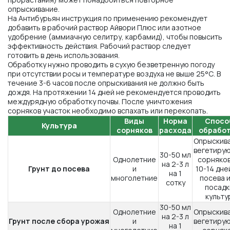
опрыскивание.
На Антибурьян инструкция по применению рекомендует
добавить в рабочий раствор Айвори Плюс или азотное
удобрение (аммиачную селитру, карбамид), чтобы повысить
эффективность действия. Рабочий раствор следует
готовить в день использования.
Обработку нужно проводить в сухую безветренную погоду
при отсутствии росы и температуре воздуха не выше 25°С. В
течение 3-6 часов после опрыскивания не должно быть
дождя. На протяжении 14 дней не рекомендуется проводить
междурядную обработку почвы. После уничтожения
сорняков участок необходимо вспахать или перекопать.
Виды
Норма
Спосо
Культура
сорняков
расхода
обрабо
Опрыскив
вегетиру
30-50 мл
Однолетние
сорняков
на 2-3 л
Грунт до посева
и
10-14 дне
на 1
многолетние
посева 
сотку
посадк
культу
30-50 мл
Однолетние
Опрыскив
на 2-3 л
Грунт после сбора урожая
и
вегетиру
на 1