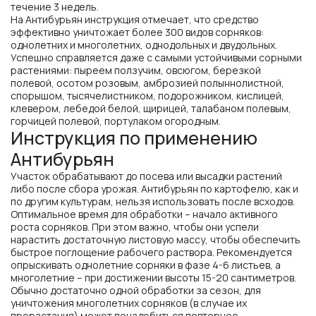
течение 3 недель.
На Антибурьян инструкция отмечает, что средство
эффективно уничтожает более 300 видов сорняков:
однолетних и многолетних, однодольных и двудольных.
Успешно справляется даже с самыми устойчивыми сорными
растениями: пыреем ползучим, овсюгом, березкой
полевой, осотом розовым, амброзией полыннолистной,
спорышом, тысячелистником, подорожником, кислицей,
клевером, лебедой белой, щирицей, талабаном полевым,
горчицей полевой, портулаком огородным.
Инструкция по применению
Антибурьян
Участок обрабатывают до посева или высадки растений
либо после сбора урожая. Антибурьян по картофелю, как и
по другим культурам, нельзя использовать после всходов.
Оптимальное время для обработки – начало активного
роста сорняков. При этом важно, чтобы они успели
нарастить достаточную листовую массу, чтобы обеспечить
быстрое поглощение рабочего раствора. Рекомендуется
опрыскивать однолетние сорняки в фазе 4-6 листьев, а
многолетние – при достижении высоты 15-20 сантиметров.
Обычно достаточно одной обработки за сезон, для
уничтожения многолетних сорняков (в случае их
прорастания) может понадобиться повторное