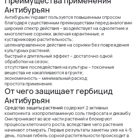
Преимущества применения
Антибурьян
Антибурьян Укравит пользуется повышенным спросом
благодаря существенным преимуществам перед аналогами:
широкий спектр действия – воздействует на однолетние и
многолетние сорняки, включая карантинные, и
кустарниковую растительность;
целенаправленное действие на сорняки без повреждения
культурных растений;
быстрый и длительный эффект – достаточно одной
обработки на сезон;
отсутствие последействия на культуры – токсичные
вещества не накапливаются в грунте;
экономичность – минимальный расход;
простота применения.
От чего защищает гербицид
Антибурьян
Средство защиты растений
содержит 2 активных
компонента: изопропиламинную соль глифосата и дикамбу.
Они проникают во все части растений и блокируют
процессы клеточного роста, вследствие чего растения
начинают отмирать. Первые результаты заметны уже на 4-5
день, полная гибель сорной растительности происходит в