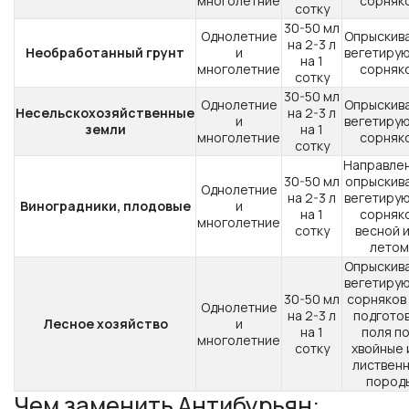
многолетние
сорняк
сотку
30-50 мл
Однолетние
Опрыскив
на 2-3 л
Необработанный грунт
и
вегетиру
на 1
многолетние
сорняк
сотку
30-50 мл
Однолетние
Опрыскив
Несельскохозяйственные
на 2-3 л
и
вегетиру
земли
на 1
многолетние
сорняк
сотку
Направле
30-50 мл
опрыскив
Однолетние
на 2-3 л
вегетиру
Виноградники, плодовые
и
на 1
сорняк
многолетние
сотку
весной 
летом
Опрыскив
вегетиру
30-50 мл
сорняков
Однолетние
на 2-3 л
подгото
Лесное хозяйство
и
на 1
поля п
многолетние
сотку
хвойные 
листвен
пород
Чем заменить Антибурьян: