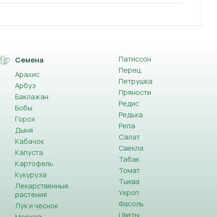
Патиссон
Семена
Перец
Арахис
Петрушка
Арбуз
Пряности
Баклажан
Редис
Бобы
Редька
Горох
Репа
Дыня
Салат
Кабачок
Свекла
Капуста
Табак
Картофель
Томат
Кукуруза
Тыква
Лекарственные
Укроп
растения
Фасоль
Лук и чеснок
Цветы
Морковь