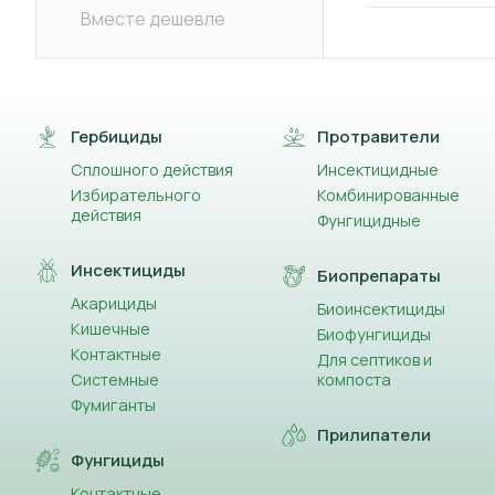
Вместе дешевле
Гербициды
Протравители
Сплошного действия
Инсектицидные
Избирательного
Комбинированные
действия
Фунгицидные
Инсектициды
Биопрепараты
Акарициды
Биоинсектициды
Кишечные
Биофунгициды
Контактные
Для септиков и
Системные
компоста
Фумиганты
Прилипатели
Фунгициды
Контактные