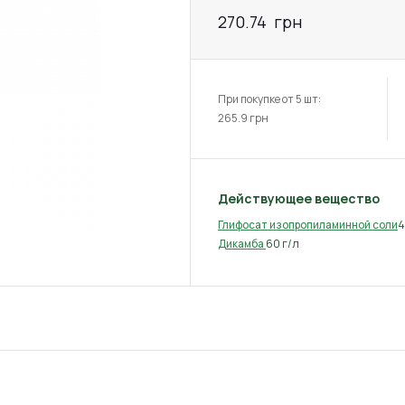
270.74
грн
При покупке от 5 шт:
265.9
грн
Действующее вещество
4
Глифосат изопропиламинной соли
60 г/л
Дикамба