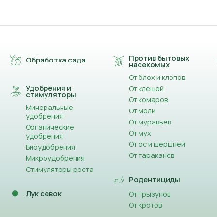
Против бытовых
Обработка сада
насекомых
От блох и клопов
Удобрения и
От клещей
стимуляторы
От комаров
Минеральные
От моли
удобрения
От муравьев
Органические
От мух
удобрения
От ос и шершней
Биоудобрения
От тараканов
Микроудобрения
Стимуляторы роста
Родентициды
Лук севок
От грызунов
От кротов