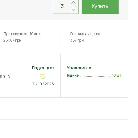
Купить
При покупке от 10 шт:
Розничная цена:
261.07
грн
387
грн
Годен до:
Упаковок в
Ящике
10 шт
80 г/л
01 / 10 / 2028