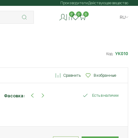
Производители
Действующее вещество
0
0
0
RU
УК010
Код:
Сравнить
В избранные
Фасовка:
Есть в наличии
100 мл