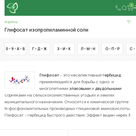
0
АгроХим
Глифосат изопропиламинной соли
0 - 9 -
А -
Б
Г -
Д -
Ж
З -
И -
К
Л -
М -
Н
О -
П -
Р
С -
Глифосат
– это неселективный
гербицид
,
применяющийся для борьбы с одно- и
многолетними
злаковыми
и
двудольными
сорняками на сельскохозяйственных угодьях и землях
муниципального назначения. Относится к химической группе
N-фосфонометильных производных глициновой аминокислоты.
Глифосат – гербицид быстрого действия. Эффект виден через 3
суток, а максимальное распространение по системе корней
наблюдается через 7 суток. При благоприятной погоде гибель
корневой системы и наземных частей сорняков наступает