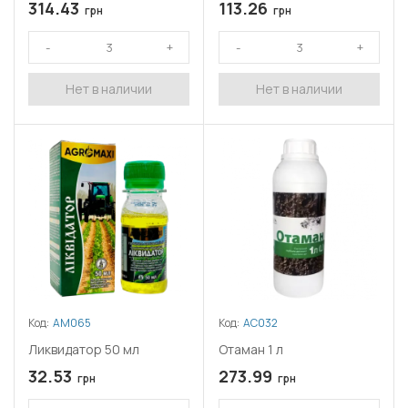
314.43
113.26
грн
грн
Нет в наличии
Нет в наличии
Код:
АМ065
Код:
АС032
Ликвидатор 50 мл
Отаман 1 л
32.53
273.99
грн
грн