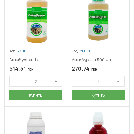
распадается за 2–3 недели и не опасно для обрабатываемых
культур.
Код:
УК008
Код:
УК010
Антибурьян 1 л
Антибурьян 500 мл
514.51
270.74
грн
грн
Купить
Купить