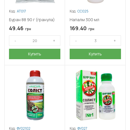
Код:
АТ017
Код:
СС025
Буран 88 90 г (гранула)
Напалм 300 мл
49.46
169.40
грн
грн
Купить
Купить
Код:
ФУ02102
Код:
ФУ027