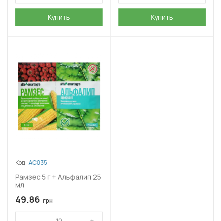
Купить
Купить
Код:
АС035
Рамзес 5 г + Альфалип 25
мл
49.86
грн