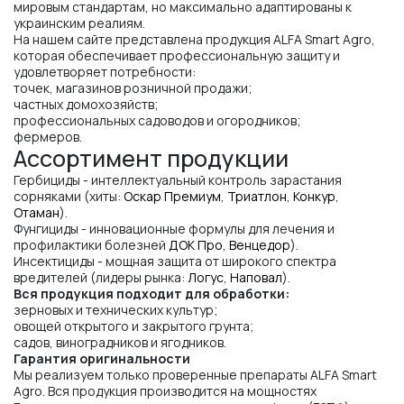
мировым стандартам, но максимально адаптированы к
украинским реалиям.
На нашем сайте представлена продукция ALFA Smart Agro,
которая обеспечивает профессиональную защиту и
удовлетворяет потребности:
точек, магазинов розничной продажи;
частных домохозяйств;
профессиональных садоводов и огородников;
фермеров.
Ассортимент продукции
Гербициды - интеллектуальный контроль зарастания
сорняками (хиты:
Оскар Премиум
,
Триатлон
,
Конкур
,
Отаман
).
Фунгициды - инновационные формулы для лечения и
профилактики болезней
ДОК Про
,
Венцедор
).
Инсектициды - мощная защита от широкого спектра
вредителей (лидеры рынка:
Логус
,
Наповал
).
Вся продукция подходит для обработки:
зерновых и технических культур;
овощей открытого и закрытого грунта;
садов, виноградников и ягодников.
Гарантия оригинальности
Мы реализуем только проверенные препараты ALFA Smart
Agro. Вся продукция производится на мощностях