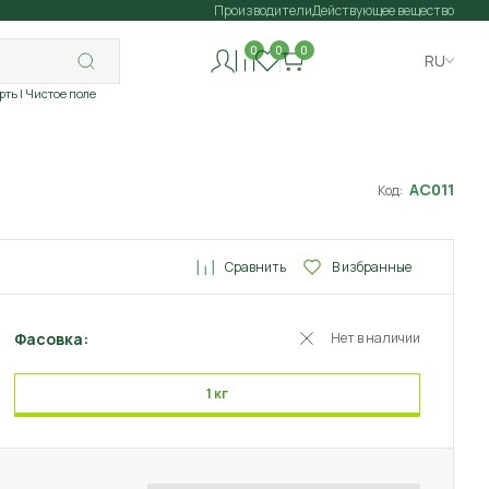
Производители
Действующее вещество
0
0
0
RU
рть
| Чистое поле
АС011
Код:
Сравнить
В избранные
Фасовка:
Нет в наличии
1 кг