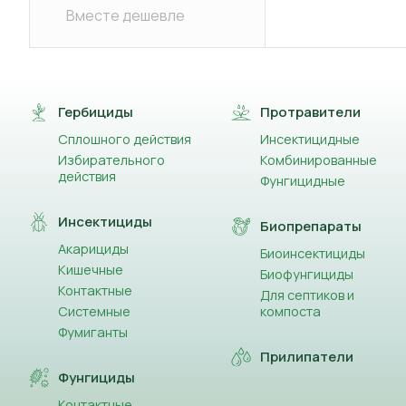
Вместе дешевле
Гербициды
Протравители
Сплошного действия
Инсектицидные
Избирательного
Комбинированные
действия
Фунгицидные
Инсектициды
Биопрепараты
Акарициды
Биоинсектициды
Кишечные
Биофунгициды
Контактные
Для септиков и
Системные
компоста
Фумиганты
Прилипатели
Фунгициды
Контактные