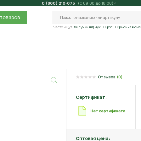
0 (800) 210-076
(с 09:00 до 18:00)
товаров
Часто ищут:
Липучки від мух
| Брос
| Крысиная сме
Отзывов
(0)
Сертификат:
Нет сертификата
Оптовая цена: