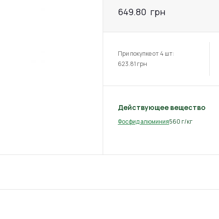
649.80
грн
При покупке от 4 шт:
623.81
грн
Действующее вещество
560 г/кг
Фосфид алюминия