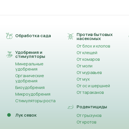
Против бытовых
Обработка сада
насекомых
От блох и клопов
Удобрения и
От клещей
стимуляторы
От комаров
Минеральные
От моли
удобрения
От муравьев
Органические
От мух
удобрения
От ос и шершней
Биоудобрения
От тараканов
Микроудобрения
Стимуляторы роста
Родентициды
Лук севок
От грызунов
От кротов