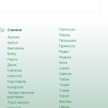
Патиссон
Семена
Перец
Арахис
Петрушка
Арбуз
Пряности
Баклажан
Редис
Бобы
Редька
Горох
Репа
Дыня
Салат
Кабачок
Свекла
Капуста
Табак
Картофель
Томат
Кукуруза
Тыква
Лекарственные
Укроп
растения
Фасоль
Лук и чеснок
Цветы
Морковь