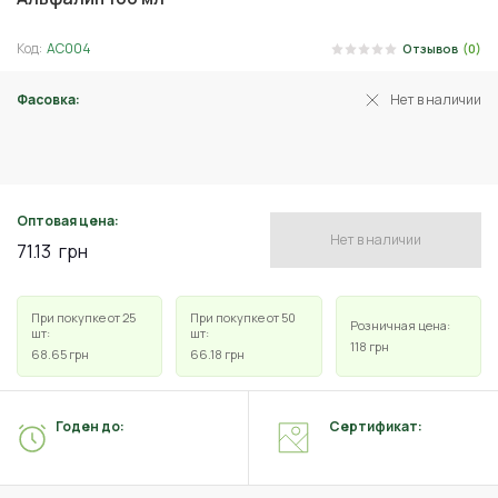
Код:
АС004
Отзывов
(0)
Фасовка:
Нет в наличии
10 мл
Оптовая цена:
Нет в наличии
71.13
грн
При покупке от 25
При покупке от 50
Розничная цена:
шт:
шт:
118
грн
68.65
грн
66.18
грн
Годен до:
Сертификат: