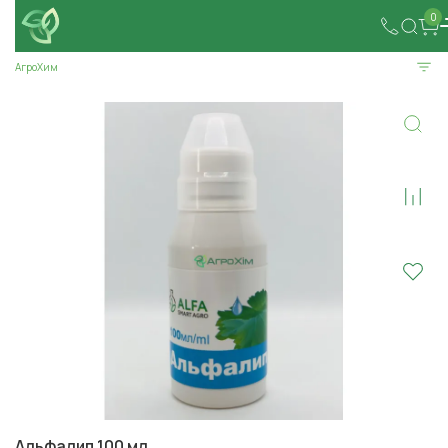
0
АгроХим
Альфалип 100 мл