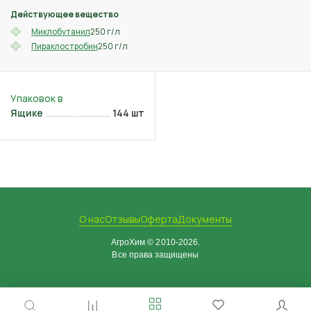
Действующее вещество
250 г/л
Миклобутанил
250 г/л
Пираклостробин
Ящике
144 шт
О нас
Отзывы
Оферта
Документы
АгроХим © 2010-2026.
Все права защищены