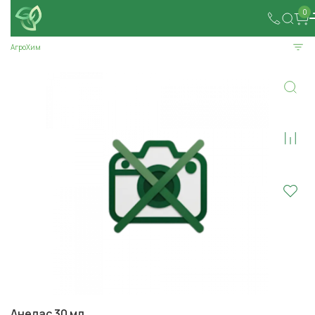
0
АгроХим
Анелас 30 мл