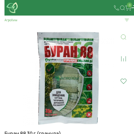
0
АгроХим
Буран 88 30 г (гранула)