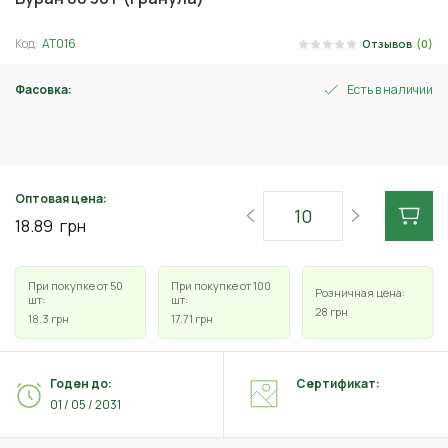
Код:
АТ016
Отзывов
(0)
Фасовка:
Есть в наличии
30 г
Оптовая цена:
18.89
грн
При покупке от 50
При покупке от 100
Розничная цена:
шт:
шт:
28
грн
18.3
грн
17.71
грн
Годен до:
Сертификат:
01 / 05 / 2031