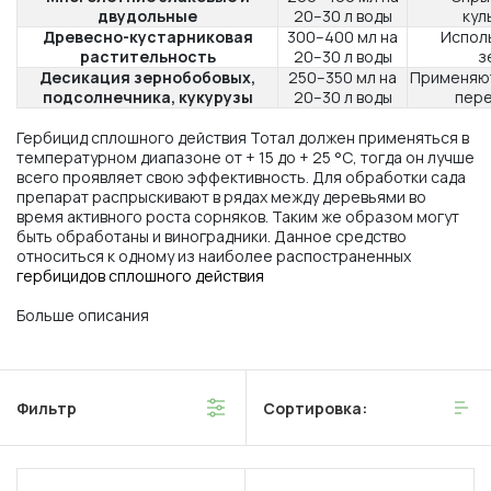
двудольные
20–30 л воды
кул
Древесно-кустарниковая
300–400 мл на
Исполь
растительность
20–30 л воды
з
Десикация зернобобовых,
250–350 мл на
Применяют
подсолнечника, кукурузы
20–30 л воды
пере
Гербицид сплошного действия Тотал должен применяться в
температурном диапазоне от + 15 до + 25 °С, тогда он лучше
всего проявляет свою эффективность. Для обработки сада
препарат распрыскивают в рядах между деревьями во
время активного роста сорняков. Таким же образом могут
быть обработаны и виноградники. Данное средство
относиться к одному из наиболее распостраненных
гербицидов сплошного действия
Больше описания
Фильтр
Сортировка: