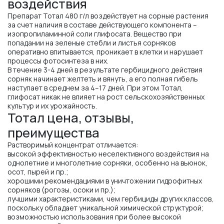
воздействия
Препарат Тотал 480 г/л воздействует на сорные растения
за счет наличия в составе действующего компонента –
изопропиламинной соли глифосата. Вещество при
попадании на зеленые стебли и листья сорняков
оперативно впитывается, проникает в клетки и нарушает
процессы фотосинтеза в них.
В течение 3-4 дней в результате гербицидного действия
сорняк начинает желтеть и вянуть, а его полная гибель
наступает в среднем за 4–17 дней. При этом Тотал,
глифосат никак не влияет на рост сельскохозяйственных
культур и их урожайность.
Тотал цена, отзывы,
преимущества
Растворимый концентрат отличается:
высокой эффективностью неселективного воздействия на
однолетние и многолетние сорняки, особенно на вьюнок,
осот, пырей и пр.;
хорошими рекомендациями в уничтожении гидрофитных
сорняков (рогозы, осоки и пр.);
лучшими характеристиками, чем гербициды других классов,
поскольку обладает уникальной химической структурой;
возможностью использования при более высокой