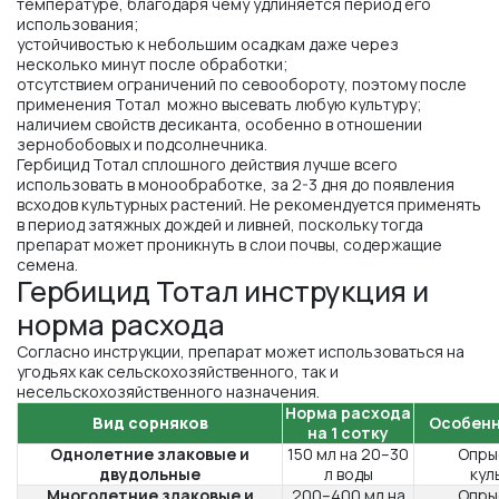
температуре, благодаря чему удлиняется период его
использования;
устойчивостью к небольшим осадкам даже через
несколько минут после обработки;
отсутствием ограничений по севообороту, поэтому после
применения Тотал можно высевать любую культуру;
наличием свойств десиканта, особенно в отношении
зернобобовых и подсолнечника.
Гербицид Тотал сплошного действия лучше всего
использовать в монообработке, за 2-3 дня до появления
всходов культурных растений. Не рекомендуется применять
в период затяжных дождей и ливней, поскольку тогда
препарат может проникнуть в слои почвы, содержащие
семена.
Гербицид Тотал инструкция и
норма расхода
Согласно инструкции, препарат может использоваться на
угодьях как сельскохозяйственного, так и
несельскохозяйственного назначения.
Норма расхода
Вид сорняков
Особенн
на 1 сотку
Однолетние злаковые и
150 мл на 20–30
Опры
двудольные
л воды
кул
Многолетние злаковые и
200–400 мл на
Опры