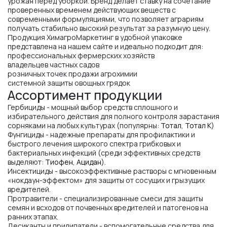
урожая перед уборкой. Бренд делает ставку на сочетание
проверенных временем действующих веществ с
современными формуляциями, что позволяет аграриям
получать стабильно высокий результат за разумную цену.
Продукция ХимагроМаркетинг в удобной упаковке
представлена на нашем сайте и идеально подходит для:
профессиональных фермерских хозяйств
владельцев частных садов
розничных точек продажи агрохимии
системной защиты овощных грядок
Ассортимент продукции
Гербициды - мощный выбор средств сплошного и
избирательного действия для полного контроля зарастания
сорняками на любых культурах (популярны:
Тотал
,
Тотал К
)
Фунгициды - надежные препараты для профилактики и
быстрого лечения широкого спектра грибковых и
бактериальных инфекций (среди эффективных средств
выделяют:
Тиофен
,
Ацидан
).
Инсектициды - высокоэффективные растворы с мгновенным
«нокдаун-эффектом» для защиты от сосущих и грызущих
вредителей.
Протравители - специализированные смеси для защиты
семян и всходов от почвенных вредителей и патогенов на
ранних этапах.
Десиканты и прилипатели - вспомогательные средства для