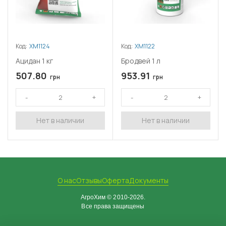
Код:
ХМ1124
Код:
ХМ1122
Ацидан 1 кг
Бродвей 1 л
507.80
953.91
грн
грн
Нет в наличии
Нет в наличии
О нас
Отзывы
Оферта
Документы
АгроХим © 2010-2026.
Все права защищены