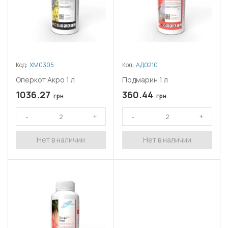
Код:
ХМ0305
Код:
АД0210
Оперкот Акро 1 л
Подмарин 1 л
1036.27
360.44
грн
грн
Нет в наличии
Нет в наличии