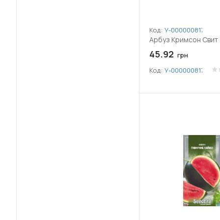
(26)
Лук и чеснок
(51)
Морковь
Код:
У-0000008179
Арбуз Кримсон Свит 
(101)
Огурец
45.92
грн
(6)
Код:
У-0000008179
Патиссон
(51)
Перец
(11)
Перец горький
(36)
Редис
(14)
Редька
(37)
Свекла
(6)
Сельдерей