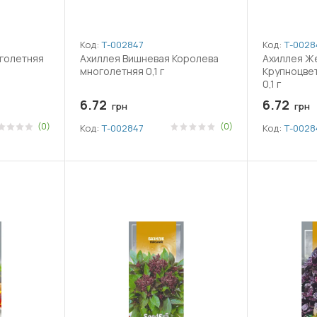
Код:
Т-002847
Код:
Т-0028
голетняя
Ахиллея Вишневая Королева
Ахиллея Ж
многолетняя 0,1 г
Крупноцве
0,1 г
6.72
6.72
грн
грн
(0)
(0)
Код:
Т-002847
Код:
Т-0028