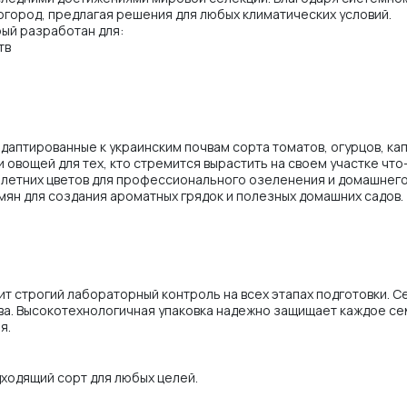
 огород, предлагая решения для любых климатических условий.
рый разработан для:
тв
аптированные к украинским почвам сорта томатов, огурцов, кап
и овощей для тех, кто стремится вырастить на своем участке что
олетних цветов для профессионального озеленения и домашнего
мян для создания ароматных грядок и полезных домашних садов.
т строгий лабораторный контроль на всех этапах подготовки. 
а. Высокотехнологичная упаковка надежно защищает каждое сем
я.
ходящий сорт для любых целей.