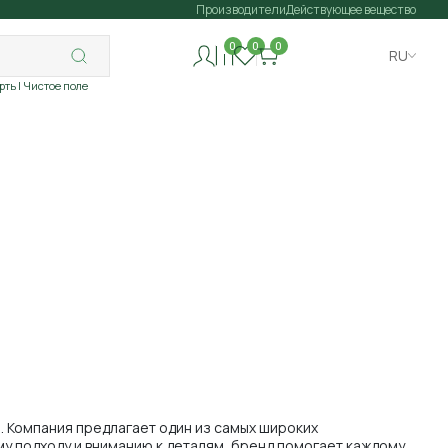
Производители
Действующее вещество
0
0
0
RU
рть
| Чистое поле
. Компания предлагает один из самых широких
у подходу и вниманию к деталям, бренд помогает каждому