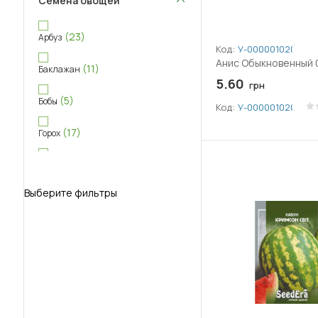
Семена овощей
(23)
Арбуз
Код:
У-0000010209
Анис Обыкновенный 0
(11)
Баклажан
5.60
грн
(5)
Бобы
Код:
У-0000010209
(17)
Горох
(20)
Дыня
Выберите фильтры
(43)
Кабачок
(59)
Капуста
(8)
Картофель
(14)
Кукуруза