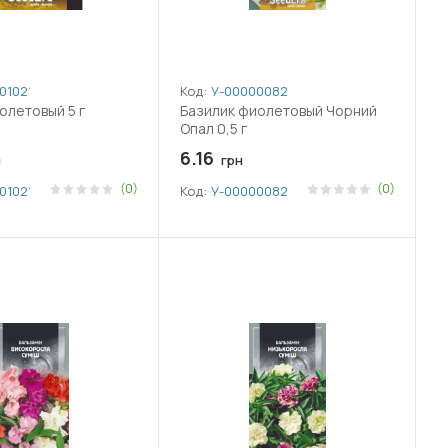
010213
Код:
У-0000008225
олетовый 5 г
Базилик фиолетовый Чорний
Опал 0,5 г
6.16
н
грн
(0)
(0)
010213
Код:
У-0000008225