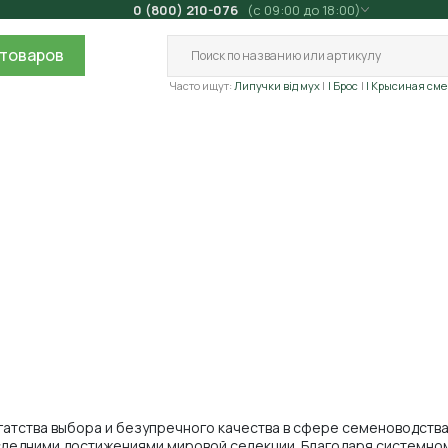
0 (800) 210-076
(с 09:00 до 18:00)
товаров
Часто ищут:
Липучки від мух
| Брос
| Крысиная сме
гатства выбора и безупречного качества в сфере семеноводства
следними достижениями мировой селекции. Благодаря системном