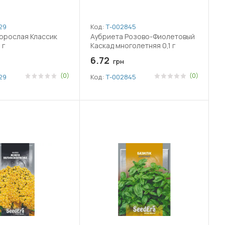
29
Код:
Т-002845
орослая Классик
Аубриета Розово-Фиолетовый
 г
Каскад многолетняя 0,1 г
6.72
грн
(0)
(0)
29
Код:
Т-002845