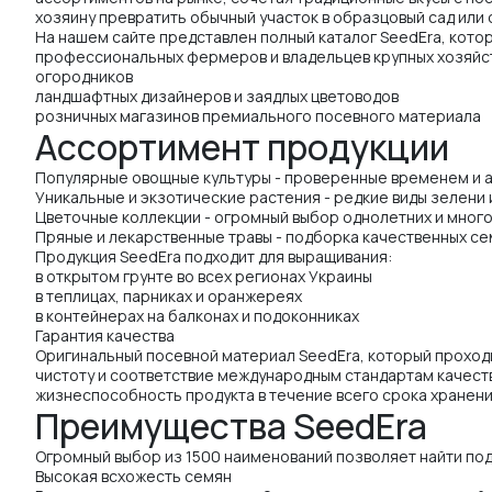
хозяину превратить обычный участок в образцовый сад или
На нашем сайте представлен полный каталог SeedEra, кото
профессиональных фермеров и владельцев крупных хозяйс
огородников
ландшафтных дизайнеров и заядлых цветоводов
розничных магазинов премиального посевного материала
Ассортимент продукции
Популярные овощные культуры - проверенные временем и ад
Уникальные и экзотические растения - редкие виды зелени 
Цветочные коллекции - огромный выбор однолетних и мног
Пряные и лекарственные травы - подборка качественных се
Продукция SeedEra подходит для выращивания:
в открытом грунте во всех регионах Украины
в теплицах, парниках и оранжереях
в контейнерах на балконах и подоконниках
Гарантия качества
Оригинальный посевной материал SeedEra, который проходи
чистоту и соответствие международным стандартам качеств
жизнеспособность продукта в течение всего срока хранени
Преимущества SeedEra
Огромный выбор из 1500 наименований позволяет найти под
Высокая всхожесть семян