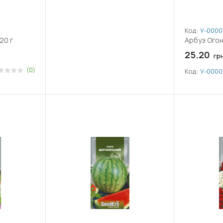
Код:
У-0000
20 г
Арбуз Огон
25.20
гр
(0)
Код:
У-0000