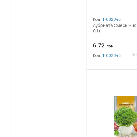
Код:
Т-002846
Аубриета Смесь мно
0,1 г
6.72
грн
Код:
Т-002846