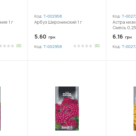
Код:
Т-002958
Код:
Т-0027
ие 1 г
Арбуз Широнинский 1 г
Астра низк
Смесь 0,25
5.60
6.16
грн
грн
(0)
(0)
Код:
Т-002958
Код:
Т-0027