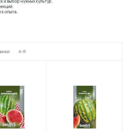
 и выбор нужных культур.
екций.
з опыта.
винки
А-Я