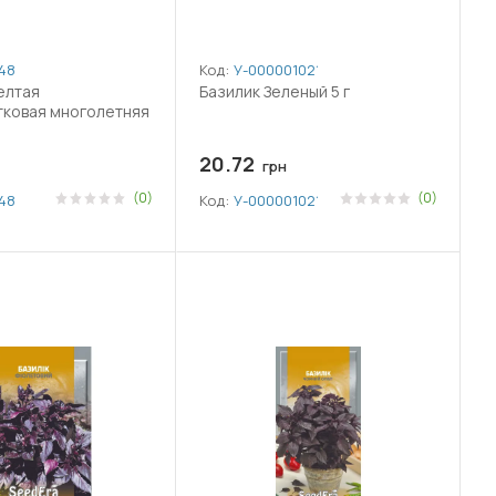
48
Код:
У-0000010210
елтая
Базилик Зеленый 5 г
тковая многолетняя
20.72
грн
(0)
(0)
48
Код:
У-0000010210