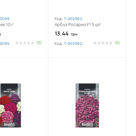
009998
Код:
Т-002962
ек 10 г
Арбуз Росарио F1 5 шт
13.44
н
грн
(0)
(0)
009998
Код:
Т-002962