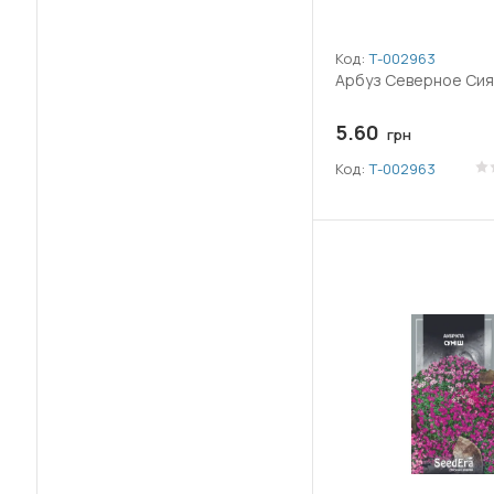
(143)
Томат
Код:
Т-002963
(34)
Тыква
Арбуз Северное Сиян
(34)
Фасоль
5.60
грн
Код:
Т-002963