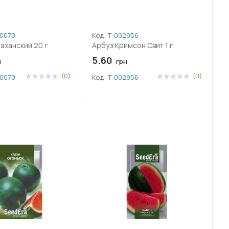
007064
Код:
Т-002956
аханский 20 г
Арбуз Кримсон Свит 1 г
5.60
н
грн
(0)
(0)
007064
Код:
Т-002956