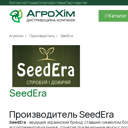
Контакты
Отзывы
Оплата
Доставка
Партнерство
Каталог
АгроХим
Производитель
SeedEra
SeedEra
Производитель SeedEra
SeedEra
- ведущий украинский бренд, ставший символом бо
ассортиментов на рынке, сочетая традиционные вкусы с по