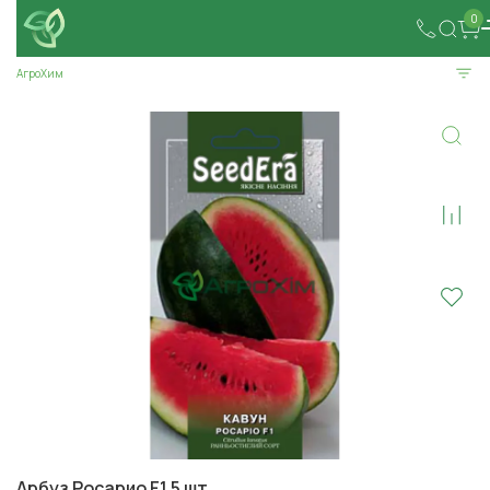
0
АгроХим
Арбуз Росарио F1 5 шт