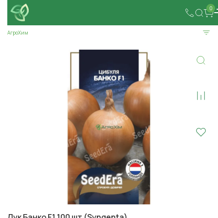
0
АгроХим
Лук Банко F1 100 шт (Syngenta)