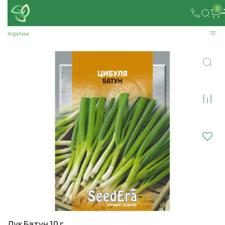
0
АгроХим
Лук Батун 10 г