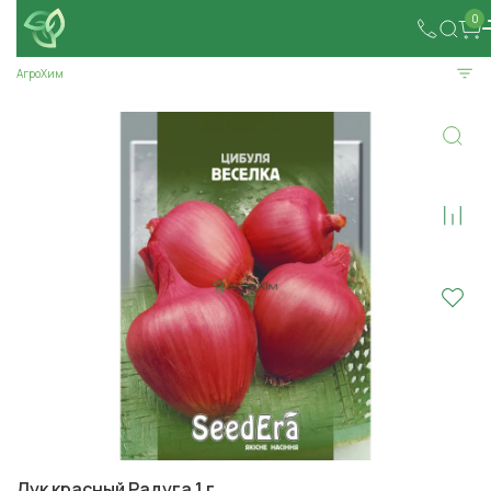
0
АгроХим
Лук красный Радуга 1 г