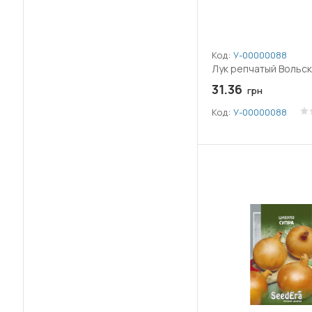
Код:
У-0000008829
Лук репчатый Вольски
31.36
грн
Код:
У-0000008829