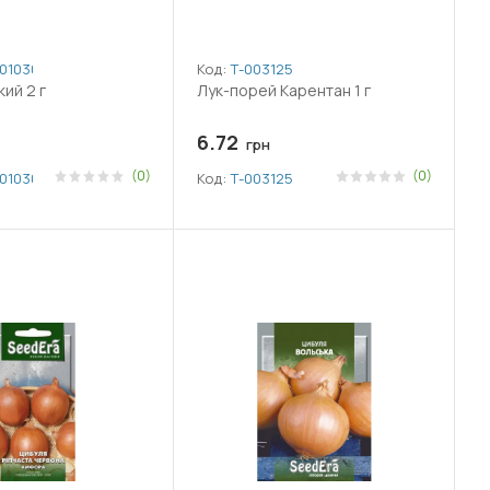
010306
Код:
Т-003125
ий 2 г
Лук-порей Карентан 1 г
6.72
грн
(0)
(0)
010306
Код:
Т-003125