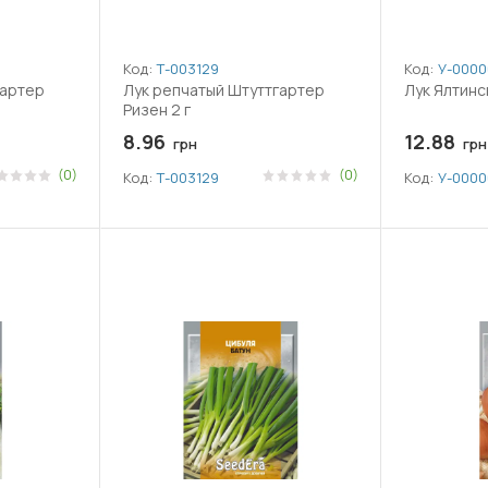
Код:
Т-003129
Код:
У-0000
гартер
Лук репчатый Штуттгартер
Лук Ялтинск
Ризен 2 г
8.96
12.88
грн
грн
(0)
(0)
Код:
Т-003129
Код:
У-0000