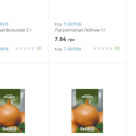
001313
Код:
Т-003126
ый Вольский 2 г
Лук репчатый Любчик 1 г
7.84
грн
(0)
(0)
001313
Код:
Т-003126