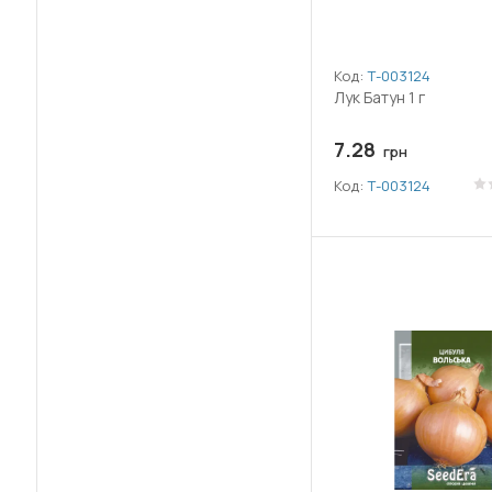
Код:
Т-003124
Лук Батун 1 г
7.28
грн
Код:
Т-003124