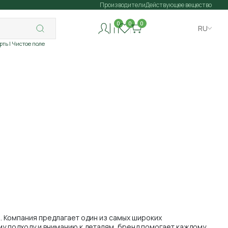
Производители
Действующее вещество
0
0
0
RU
рть
| Чистое поле
. Компания предлагает один из самых широких
у подходу и вниманию к деталям, бренд помогает каждому