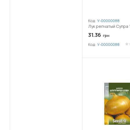
Код:
У-0000008830
Лук репчатый Супра 1
31.36
грн
Код:
У-0000008830