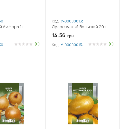
30
Код:
У-0000001323
й Амфора 1 г
Лук репчатый Вольский 20 г
14.56
грн
(0)
(0)
30
Код:
У-0000001323