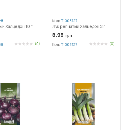
28
Код:
Т-003127
ый Халцедон 10 г
Лук репчатый Халцедон 2 г
8.96
грн
(0)
(0)
28
Код:
Т-003127