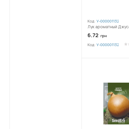
Код:
У-0000011329
Лук ароматный Джуса
6.72
грн
Код:
У-0000011329