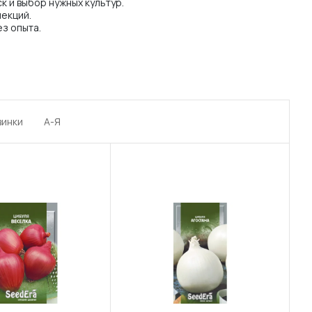
 и выбор нужных культур.
екций.
з опыта.
винки
А-Я