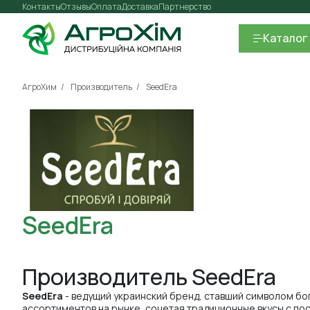
Контакты
Отзывы
Оплата
Доставка
Партнерство
Каталог
АгроХим
Производитель
SeedEra
SeedEra
Производитель SeedEra
SeedEra
- ведущий украинский бренд, ставший символом бо
ассортиментов на рынке, сочетая традиционные вкусы с по