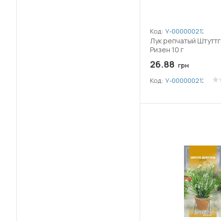
Код:
У-0000002127
Лук репчатый Штутт
Ризен 10 г
26.88
грн
Код:
У-0000002127