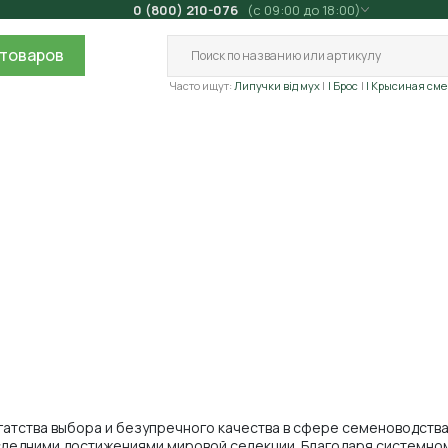
0 (800) 210-076
(с 09:00 до 18:00)
товаров
Часто ищут:
Липучки від мух
| Брос
| Крысиная сме
гатства выбора и безупречного качества в сфере семеноводства
следними достижениями мировой селекции. Благодаря системном