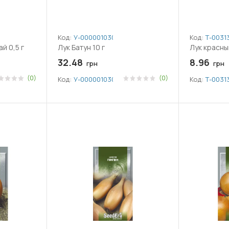
Код:
У-0000010300
Код:
Т-0031
й 0,5 г
Лук Батун 10 г
Лук красны
32.48
8.96
грн
грн
(0)
(0)
Код:
У-0000010300
Код:
Т-0031