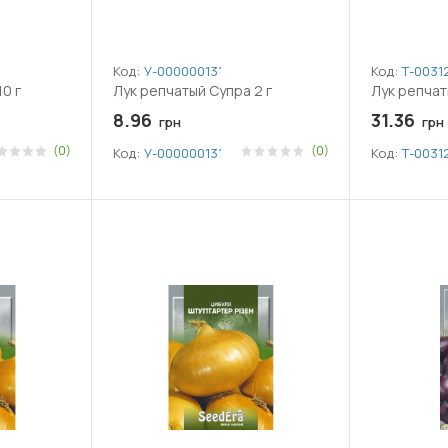
Код:
У-0000001314
Код:
Т-0031
0 г
Лук репчатый Супра 2 г
Лук репчат
8.96
31.36
грн
грн
(0)
(0)
Код:
У-0000001314
Код:
Т-0031