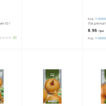
Код:
У-0000
й 10 г
Лук репчат
8.96
грн
(0)
Код:
У-0000