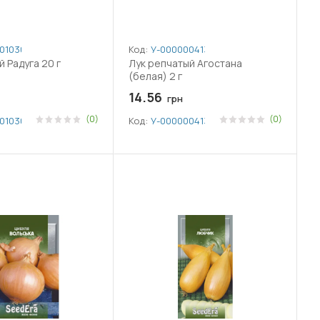
010305
Код:
У-0000004138
 Радуга 20 г
Лук репчатый Агостана
(белая) 2 г
14.56
грн
(0)
(0)
010305
Код:
У-0000004138