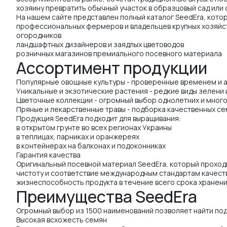
хозяину превратить обычный участок в образцовый сад или
На нашем сайте представлен полный каталог SeedEra, кото
профессиональных фермеров и владельцев крупных хозяйс
огородников
ландшафтных дизайнеров и заядлых цветоводов
розничных магазинов премиального посевного материала
Ассортимент продукции
Популярные овощные культуры - проверенные временем и ад
Уникальные и экзотические растения - редкие виды зелени 
Цветочные коллекции - огромный выбор однолетних и мног
Пряные и лекарственные травы - подборка качественных се
Продукция SeedEra подходит для выращивания:
в открытом грунте во всех регионах Украины
в теплицах, парниках и оранжереях
в контейнерах на балконах и подоконниках
Гарантия качества
Оригинальный посевной материал SeedEra, который проходи
чистоту и соответствие международным стандартам качеств
жизнеспособность продукта в течение всего срока хранени
Преимущества SeedEra
Огромный выбор из 1500 наименований позволяет найти под
Высокая всхожесть семян