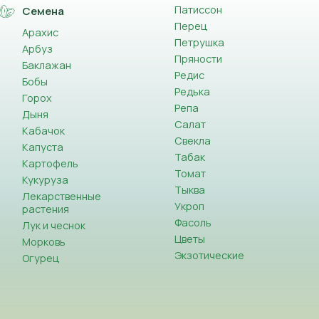
Патиссон
Семена
Перец
Арахис
Петрушка
Арбуз
Пряности
Баклажан
Редис
Бобы
Редька
Горох
Репа
Дыня
Салат
Кабачок
Свекла
Капуста
Табак
Картофель
Томат
Кукуруза
Тыква
Лекарственные
Укроп
растения
Фасоль
Лук и чеснок
Цветы
Морковь
Экзотические
Огурец