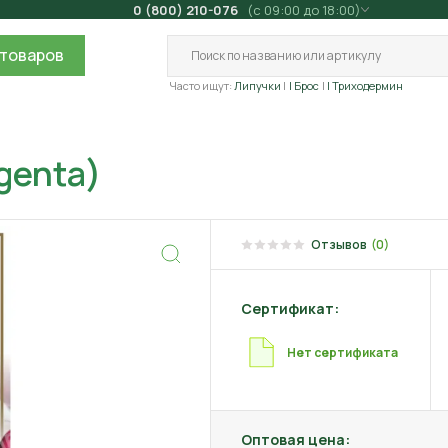
0 (800) 210-076
(с 09:00 до 18:00)
товаров
Часто ищут:
Липучки
| Брос
| Триходермин
genta)
Отзывов
(0)
Сертификат:
Нет сертификата
Оптовая цена: