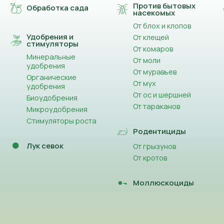
Против бытовых
Обработка сада
насекомых
От блох и клопов
Удобрения и
От клещей
стимуляторы
От комаров
Минеральные
От моли
удобрения
От муравьев
Органические
От мух
удобрения
От ос и шершней
Биоудобрения
От тараканов
Микроудобрения
Стимуляторы роста
Родентициды
Лук севок
От грызунов
От кротов
Моллюскоциды