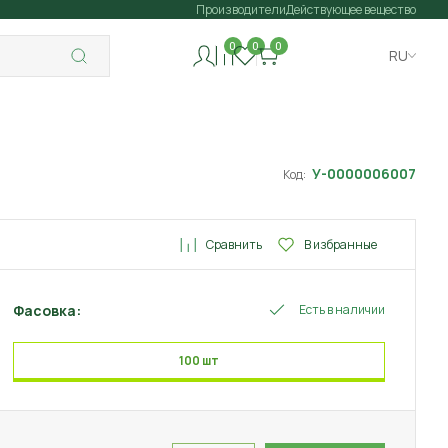
Производители
Действующее вещество
0
0
0
RU
У-0000006007
Код:
Сравнить
В избранные
Фасовка:
Есть в наличии
100 шт