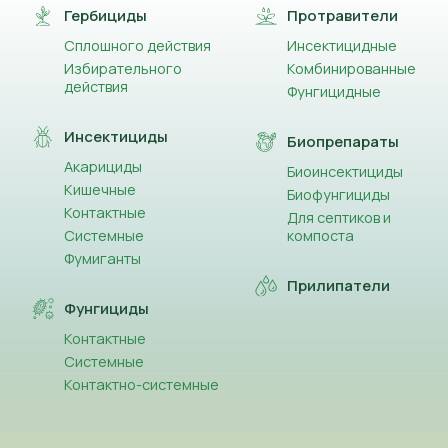
Гербициды
Протравители
Сплошного действия
Инсектицидные
Избирательного
Комбинированные
действия
Фунгицидные
Инсектициды
Биопрепараты
Акарициды
Биоинсектициды
Кишечные
Биофунгициды
Контактные
Для септиков и
Системные
компоста
Фумиганты
Прилипатели
Фунгициды
Контактные
Системные
Контактно-системные