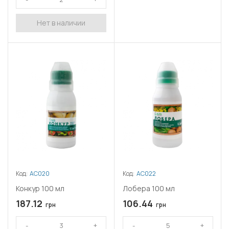
Нет в наличии
Код:
АС020
Код:
АС022
Конкур 100 мл
Лобера 100 мл
187.12
106.44
грн
грн