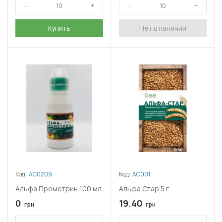
Купить
Нет в наличии
Код:
АС0209
Код:
АС001
Альфа Прометрин 100 мл
Альфа Стар 5 г
0
19.40
грн
грн