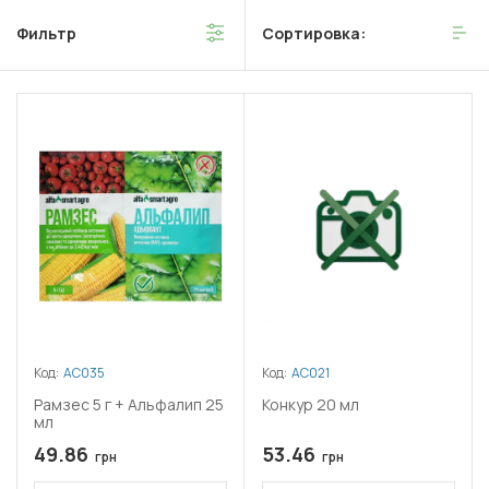
Фильтр
Сортировка:
Код:
АС035
Код:
АС021
Рамзес 5 г + Альфалип 25
Конкур 20 мл
мл
49.86
53.46
грн
грн