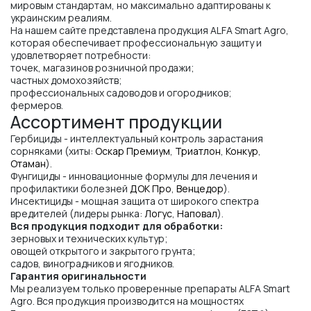
мировым стандартам, но максимально адаптированы к
украинским реалиям.
На нашем сайте представлена продукция ALFA Smart Agro,
которая обеспечивает профессиональную защиту и
удовлетворяет потребности:
точек, магазинов розничной продажи;
частных домохозяйств;
профессиональных садоводов и огородников;
фермеров.
Ассортимент продукции
Гербициды - интеллектуальный контроль зарастания
сорняками (хиты:
Оскар Премиум
,
Триатлон
,
Конкур
,
Отаман
).
Фунгициды - инновационные формулы для лечения и
профилактики болезней
ДОК Про
,
Венцедор
).
Инсектициды - мощная защита от широкого спектра
вредителей (лидеры рынка:
Логус
,
Наповал
).
Вся продукция подходит для обработки:
зерновых и технических культур;
овощей открытого и закрытого грунта;
садов, виноградников и ягодников.
Гарантия оригинальности
Мы реализуем только проверенные препараты ALFA Smart
Agro. Вся продукция производится на мощностях