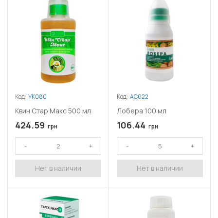
К веществу могут проявлять резистентность лисохвост,
ежовник, сорго, плевел, овсюг, однолетний мятлик. Избежать
толерантности сорняков помогут соблюдение правил
использования препаратов и чередование гербицидов.
Токсичность
Препараты с хизалофопом относятся к 3 классу опасности для
людей, и 3–4 классу – для пчёл.
Код:
УК080
Код:
АС022
Квин Стар Макс 500 мл
Лобера 100 мл
424.59
106.44
грн
грн
Нет в наличии
Нет в наличии