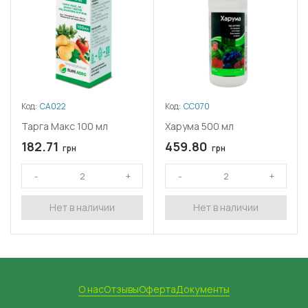
Код:
СА022
Код:
СС070
Тарга Макс 100 мл
Харума 500 мл
182.71
459.80
грн
грн
Нет в наличии
Нет в наличии
О нас
Отзывы
Оферта
Документы