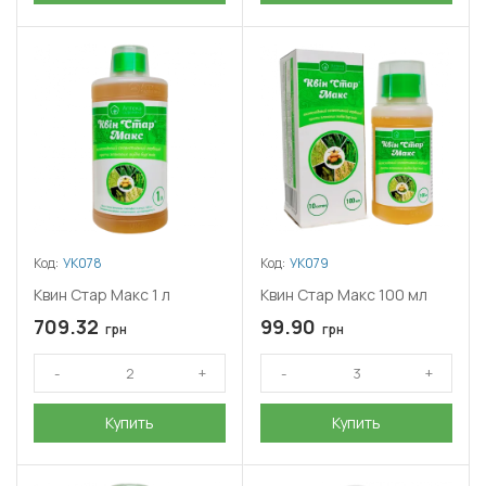
угнетением роста, у некоторых сорняков цвет листьев
меняется на бурый. В зависимости от погоды однолетние
сорняки усыхают и погибают спустя 15–20 суток, многолетние
– за месяц.
На какие сорняки воздействует
К уязвимым видам растений относятся овсюг, мятлик, льняной
плевел, метлица, щетинник, волосистое и куриное просо,
пырей, гумай, росичка, ясенец и др.
Применение
Гербициды на основе хизалофоп-П-этила используют против
Код:
УК078
Код:
УК079
сорняков в посевах и посадках овощных
сельскохозяйственных культур. Опрыскивание проросших
Квин Стар Макс 1 л
Квин Стар Макс 100 мл
сорняков препаратами с хизалофоп-П-этилом эффективно в
709.32
99.90
грн
грн
борьбе с ползучим
пыреем
в посевах сахарной свёклы и
лука
,
капусты
,
рапса
, а также со
злаковыми
однолетними сорняками
– в посевах
томата
,
арбуза
и
гороха
. Препараты с хизалофоп-П-
тефурилом 40 г/л используют против
щетинников
и
проса
, а
Купить
Купить
также пырея в посевах льна, подсолнечника, сои, рассады
томатов, посадках картофеля, моркови и др. овощных культур.
Устойчивые виды