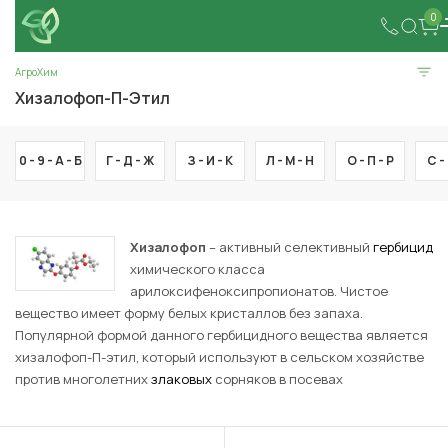
0
АгроХим
Хизалофоп-П-Этил
0 - 9 -
А -
Б
Г -
Д -
Ж
З -
И -
К
Л -
М -
Н
О -
П -
Р
С -
Хизалофоп
– активный селективный
гербицид
химического класса
арилоксифеноксипропионатов. Чистое
вещество имеет форму белых кристаллов без запаха.
Популярной формой данного гербицидного вещества является
хизалофоп-П-этил, который используют в сельском хозяйстве
против многолетних
злаковых
сорняков в посевах
широколистных растений – сахарной и столовой
свёклы
,
подсолнечника
,
картофеля
и других.