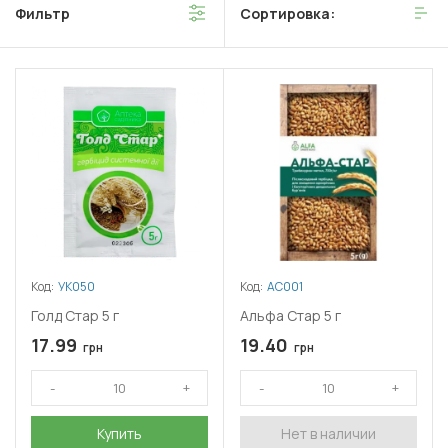
Фильтр
Сортировка:
контроль над сорняками на всех этапах их развития.
Трибенурон-метил применяется в виде водорастворимого
концентрата, который разводится перед использованием.
Код:
УК050
Код:
АС001
Голд Стар 5 г
Альфа Стар 5 г
17.99
19.40
грн
грн
Купить
Нет в наличии