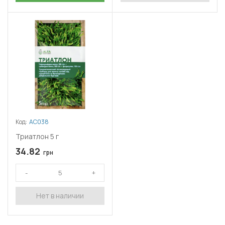
Код:
АС038
Триатлон 5 г
34.82
грн
Нет в наличии