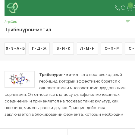
0
АгроХим
Трибенурон-метил
0 - 9 -
А -
Б
Г -
Д -
Ж
З -
И -
К
Л -
М -
Н
О -
П -
Р
С -
Трибенурон-метил
- это послевсходовый
гербицид, который эффективно борется с
однолетними и многолетними двудольными
сорняками. Он относится к классу сульфонилмочевинных
соединений и применяется на посевах таких культур, как
пшеница, ячмень, рапс и других. Принцип действия
заключается в блокировании фермента, который необходим
для синтеза аминокислот в растениях, что нарушает их
нормальное развитие и вызывает гибель сорняков. Препарат
поглощается через листья и корни растений, обеспечивая