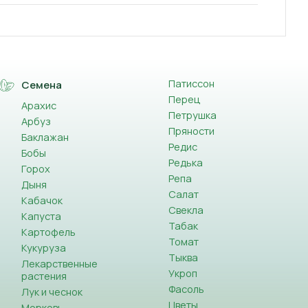
Патиссон
Семена
Перец
Арахис
Петрушка
Арбуз
Пряности
Баклажан
Редис
Бобы
Редька
Горох
Репа
Дыня
Салат
Кабачок
Свекла
Капуста
Табак
Картофель
Томат
Кукуруза
Тыква
Лекарственные
Укроп
растения
Фасоль
Лук и чеснок
Цветы
Морковь