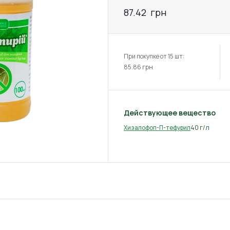
87.42
грн
При покупке от 15 шт:
85.86
грн
Действующее вещество
40 г/л
Хизалофоп-П-тефурил