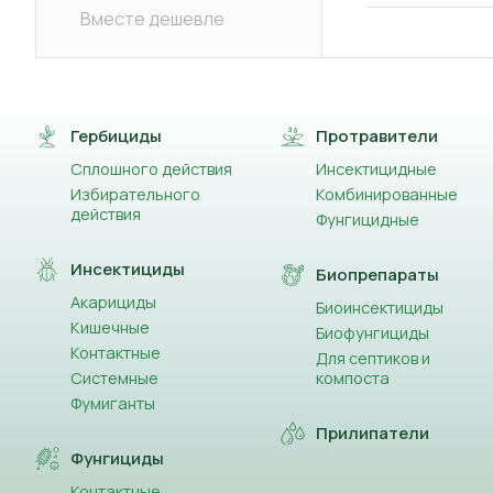
Вместе дешевле
Гербициды
Протравители
Сплошного действия
Инсектицидные
Избирательного
Комбинированные
действия
Фунгицидные
Инсектициды
Биопрепараты
Акарициды
Биоинсектициды
Кишечные
Биофунгициды
Контактные
Для септиков и
Системные
компоста
Фумиганты
Прилипатели
Фунгициды
Контактные