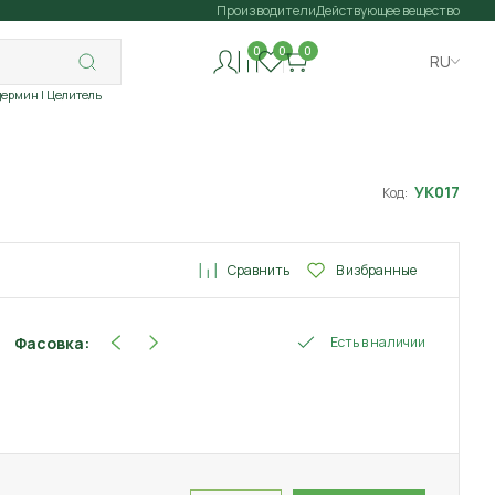
Производители
Действующее вещество
0
0
0
RU
дермин
| Целитель
УК017
Код:
Сравнить
В избранные
Фасовка:
Есть в наличии
100 мл