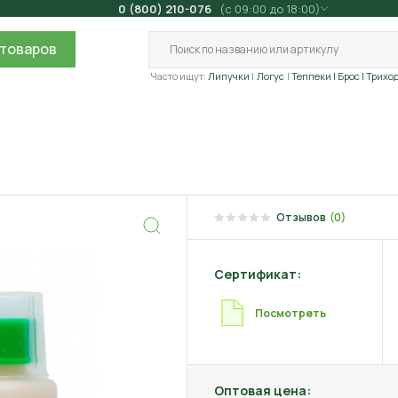
0 (800) 210-076
(с 09:00 до 18:00)
товаров
Часто ищут:
Липучки
Логус
Теппеки
| Брос
| Трихо
Отзывов
(0)
Сертификат:
Посмотреть
Оптовая цена: