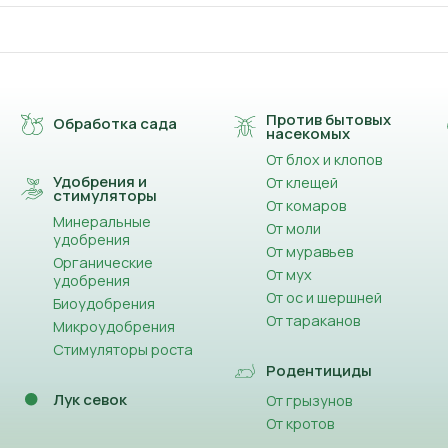
Против бытовых
Обработка сада
насекомых
От блох и клопов
Удобрения и
От клещей
стимуляторы
От комаров
Минеральные
От моли
удобрения
От муравьев
Органические
От мух
удобрения
От ос и шершней
Биоудобрения
От тараканов
Микроудобрения
Стимуляторы роста
Родентициды
Лук севок
От грызунов
От кротов