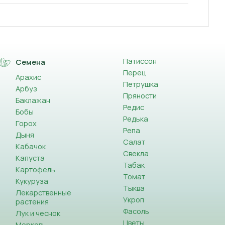
Патиссон
Семена
Перец
Арахис
Петрушка
Арбуз
Пряности
Баклажан
Редис
Бобы
Редька
Горох
Репа
Дыня
Салат
Кабачок
Свекла
Капуста
Табак
Картофель
Томат
Кукуруза
Тыква
Лекарственные
Укроп
растения
Фасоль
Лук и чеснок
Цветы
Морковь