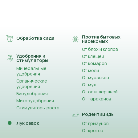
Против бытовых
Обработка сада
насекомых
От блох и клопов
Удобрения и
От клещей
стимуляторы
От комаров
Минеральные
От моли
удобрения
От муравьев
Органические
От мух
удобрения
От ос и шершней
Биоудобрения
От тараканов
Микроудобрения
Стимуляторы роста
Родентициды
Лук севок
От грызунов
От кротов