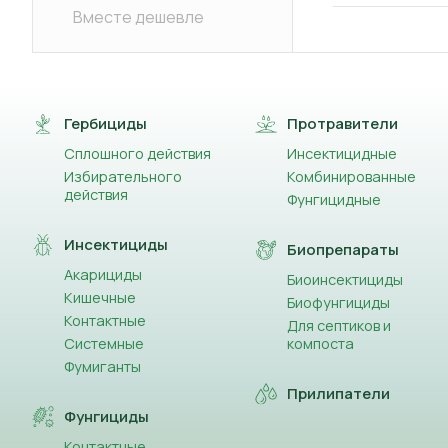
Вместе дешевле
Гербициды
Протравители
Сплошного действия
Инсектицидные
Избирательного
Комбинированные
действия
Фунгицидные
Инсектициды
Биопрепараты
Акарициды
Биоинсектициды
Кишечные
Биофунгициды
Контактные
Для септиков и
Системные
компоста
Фумиганты
Прилипатели
Фунгициды
Контактные