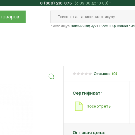
0 (800) 210-076
(с 09:00 до 18:00)
товаров
Часто ищут:
Липучки від мух
| Брос
| Крысиная сме
Отзывов
(0)
Сертификат:
Посмотреть
Оптовая цена: