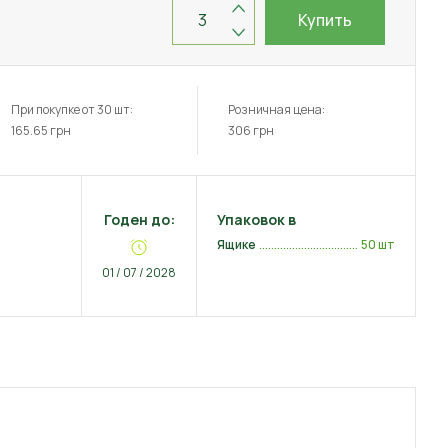
Купить
При покупке от 30 шт:
Розничная цена:
165.65
грн
306
грн
Годен до:
Упаковок в
Ящике
50 шт
01 / 07 / 2028