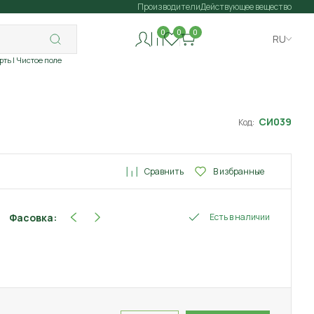
Производители
Действующее вещество
0
0
0
RU
рть
| Чистое поле
СИ039
Код:
Сравнить
В избранные
Фасовка:
Есть в наличии
10 мл