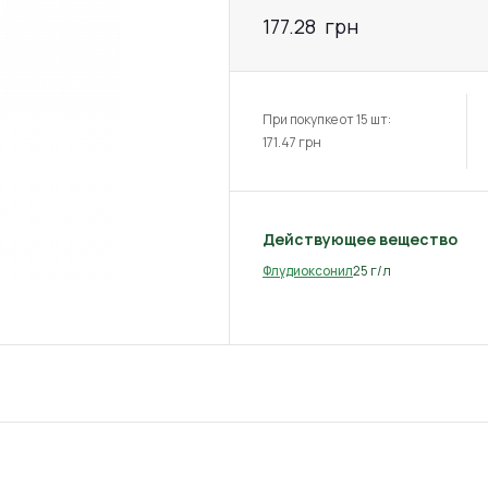
177.28
грн
При покупке от 15 шт:
171.47
грн
Действующее вещество
25 г/л
Флудиоксонил