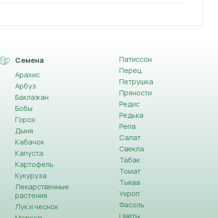
Патиссон
Семена
Перец
Арахис
Петрушка
Арбуз
Пряности
Баклажан
Редис
Бобы
Редька
Горох
Репа
Дыня
Салат
Кабачок
Свекла
Капуста
Табак
Картофель
Томат
Кукуруза
Тыква
Лекарственные
Укроп
растения
Фасоль
Лук и чеснок
Цветы
Морковь