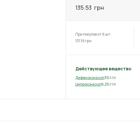
135.53
грн
При покупке от 6 шт:
131.19
грн
Действующее вещество
30 г/л
Дифеноконазол
6,25 г/л
Ципроконазол