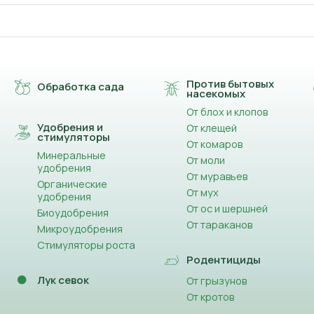
Против бытовых
Обработка сада
насекомых
От блох и клопов
Удобрения и
От клещей
стимуляторы
От комаров
Минеральные
От моли
удобрения
От муравьев
Органические
От мух
удобрения
От ос и шершней
Биоудобрения
От тараканов
Микроудобрения
Стимуляторы роста
Родентициды
Лук севок
От грызунов
От кротов