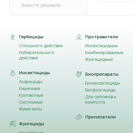
Вместе дешевле
Гербициды
Протравители
Сплошного действия
Инсектицидные
Избирательного
Комбинированные
действия
Фунгицидные
Инсектициды
Биопрепараты
Акарициды
Биоинсектициды
Кишечные
Биофунгициды
Контактные
Для септиков и
Системные
компоста
Фумиганты
Прилипатели
Фунгициды
Контактные