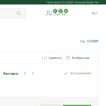
Производители
Действующее вещество
0
0
0
RU
СС005
Код:
Сравнить
В избранные
Фасовка:
Есть в наличии
100 мл