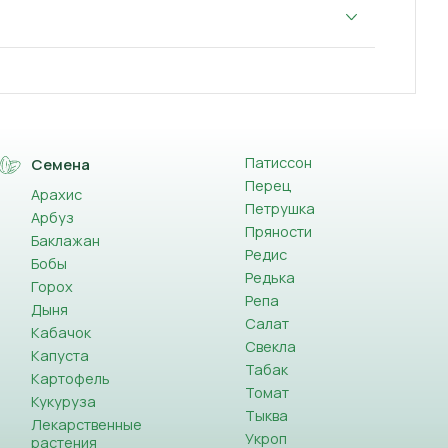
Патиссон
Семена
Перец
Арахис
Петрушка
Арбуз
Пряности
Баклажан
Редис
Бобы
Редька
Горох
Репа
Дыня
Салат
Кабачок
Свекла
Капуста
Табак
Картофель
Томат
Кукуруза
Тыква
Лекарственные
Укроп
растения