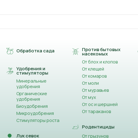
Против бытовых
Обработка сада
насекомых
От блох и клопов
Удобрения и
От клещей
стимуляторы
От комаров
Минеральные
От моли
удобрения
От муравьев
Органические
От мух
удобрения
От ос и шершней
Биоудобрения
От тараканов
Микроудобрения
Стимуляторы роста
Родентициды
Лук севок
От грызунов