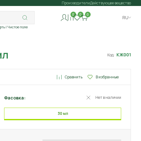
Производители
Действующее вещество
0
0
0
RU
рть
| Чистое поле
мл
КЖ001
Код:
Сравнить
В избранные
Фасовка:
Нет в наличии
30 мл