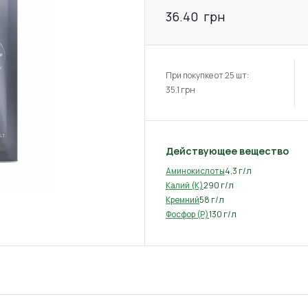
36.40
грн
При покупке от 25 шт:
35.1
грн
Действующее вещество
4,3 г/л
Аминокислоты
290 г/л
Калий (K)
58 г/л
Кремний
130 г/л
Фосфор (P)