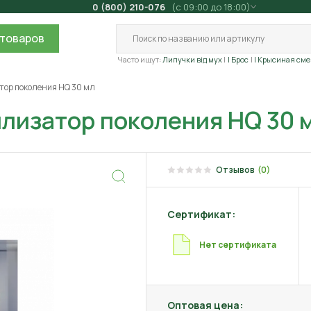
0 (800) 210-076
(с 09:00 до 18:00)
товаров
Часто ищут:
Липучки від мух
| Брос
| Крысиная сме
тор поколения HQ 30 мл
илизатор поколения HQ 30 
Отзывов
(0)
Сертификат:
Нет сертификата
Оптовая цена: