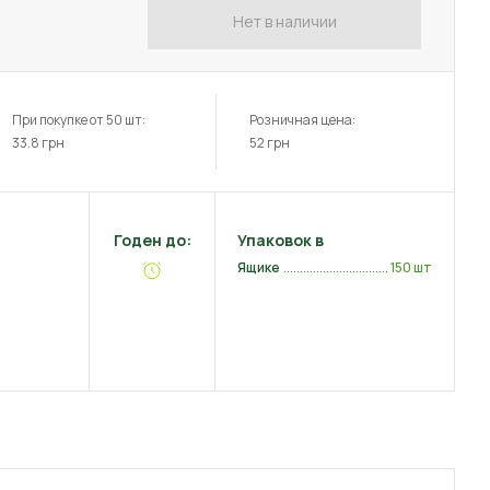
Нет в наличии
При покупке от 50 шт:
Розничная цена:
33.8
грн
52
грн
Годен до:
Упаковок в
Ящике
150 шт