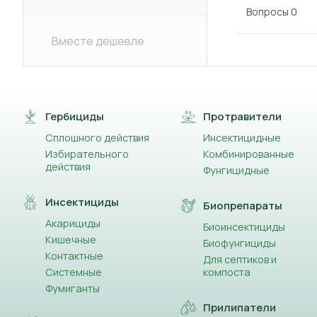
Вопросы
0
Вместе дешевле
Гербициды
Протравители
Сплошного действия
Инсектицидные
Избирательного
Комбинированные
действия
Фунгицидные
Инсектициды
Биопрепараты
Акарициды
Биоинсектициды
Кишечные
Биофунгициды
Контактные
Для септиков и
Системные
компоста
Фумиганты
Прилипатели