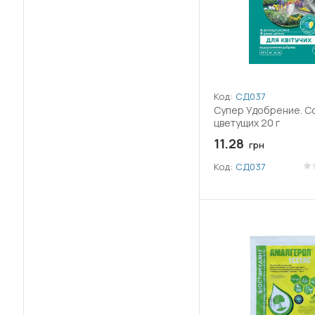
(1)
Диметоат
(6)
Диметоморф
(13)
Диоксид кремнію
Код:
СД037
Супер Удобрение. Со
(27)
Дифеноконазол
цветущих 20 г
11.28
грн
Екстракт морських водоростей
(1)
Ascophyllum nodosum
Код:
СД037
(8)
Емамектин бензоат
(2)
Етофенпрокс
(3)
Етофумезат
(1)
Залізний купорос