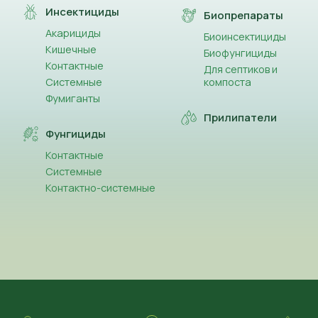
(5)
Клопіралід
Инсектициды
Биопрепараты
Акарициды
Биоинсектициды
(38)
Клотіанідин
Кишечные
Биофунгициды
Контактные
(1)
Для септиков и
Кобальт (Co)
Системные
компоста
Фумиганты
(2)
Крезоксим-метил
Прилипатели
(1)
Фунгициды
Кремній
Контактные
(1)
Люфенурон
Системные
Контактно-системные
(50)
Лямбда-цигалотрин
(44)
Магній (Mg)
(2)
Мандипропамід
(13)
Манкоцеб