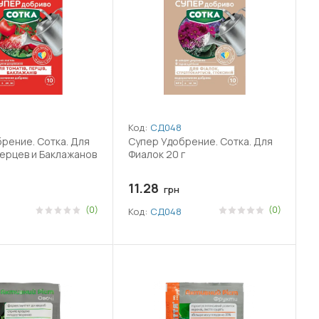
Код:
СД048
рение. Сотка. Для
Супер Удобрение. Сотка. Для
ерцев и Баклажанов
Фиалок 20 г
11.28
грн
(0)
(0)
Код:
СД048