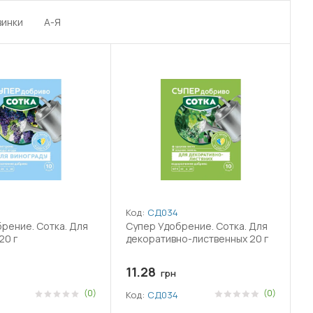
винки
А-Я
Код:
СД034
рение. Сотка. Для
Супер Удобрение. Сотка. Для
20 г
декоративно-лиственных 20 г
11.28
грн
(0)
(0)
Код:
СД034