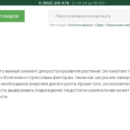
0 (800) 210-076
(с 09:00 до 18:00)
товаров
Часто ищут:
Липучки від мух
| Брос
| Крысиная сме
это важный элемент для роста и развития растений. Он помогает
 к болезням и стрессовым факторам, таким как засуха или замор
необходимой энергией для его роста. Кроме того, он положительн
сть выдерживать повреждения. Недостаток калия в почве может
сти.