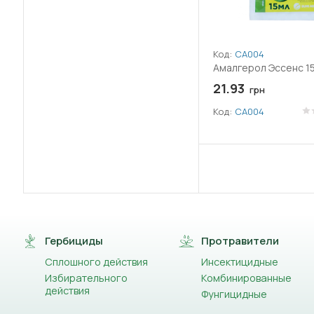
(56)
Залізо (Fe)
(48)
Імідаклоприд
Код:
СА004
(1)
Амалгерол Эссенс 1
Імізапір
21.93
грн
(2)
Індоксакарб
Код:
СА004
(1)
Іпфлуфеноквін
(5)
Кальцій (CaO)
(1)
Кальцію гідроксид (Вапно)
(3)
Каптан
Гербициды
Протравители
(1)
Карбамід
Сплошного действия
Инсектицидные
Избирательного
Комбинированные
(1)
Карбід
действия
Фунгицидные