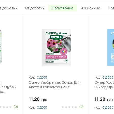
т дешевых
От дорогих
Популярные
Акционные
Но
Код:
СД031
Код:
СД032
я
Супер Удобрение. Сотка. Для
Супер Удоб
 падуба и
Айстр и Хризантем 20 г
Винограда 
ых
11.28
11.28
грн
грн
(0)
(0)
Код:
СД031
Код:
СД032