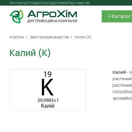
Контакты
Отзывы
Оплата
Доставка
Партнерство
Каталог
АгроХим
Действующие вещества
Калий (K)
Калий (K)
Калий
- 
растений
растение 
способно
урожайно