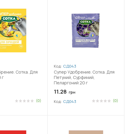
Код:
СД043
рение. Сотка. Для
Супер Удобрение. Сотка. Для
 г
Петуний, Сурфиний,
Пеларгоний 20 г
11.28
грн
(0)
(0)
Код:
СД043