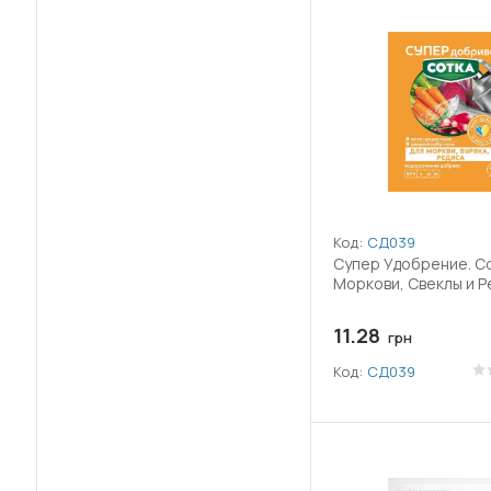
(56)
Бор (B)
(1)
Борна кислота
(2)
Боскалід
(1)
Брасинолид
(61)
Бродіфакум
Код:
СД039
(69)
Бромадіолон
Супер Удобрение. Со
Моркови, Свеклы и Р
(1)
Бупрофезин
11.28
грн
(2)
Бурштинова кислота
Код:
СД039
(1)
Гекситіазокс
(2)
Гетероауксин