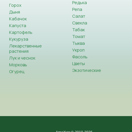
Редька
Горох
Репа
Дыня
Салат
Кабачок
Свекла
Капуста
Табак
Картофель
Томат
Кукуруза
Тыква
Лекарственные
Укроп
растения
Фасоль
Лук и чеснок
Цветы
Морковь
Экзотические
Огурец