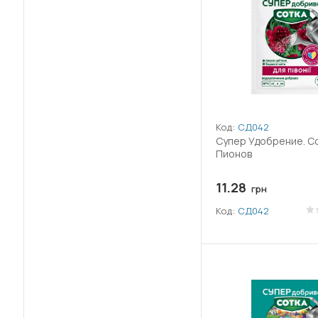
(4)
Гідроксид міді
(1)
Гідроксикоричні кислоти
(1)
Гіперауксин
(2)
Гліфосат амонійної солі
Код:
СД042
Гліфосат ізопропіламінної солі
Супер Удобрение. Со
(29)
Пионов
(24)
Гліфосат калійної солі
11.28
грн
(1)
Код:
СД042
Гумат калію
(6)
Дельтаметрин
(2)
Десмедифам
(8)
Дикамба