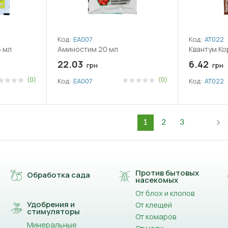
Код:
ЕА007
Код:
АТ022
5 мл
Аминостим 20 мл
Квантум Ко
22.03
6.42
грн
грн
(0)
(0)
Код:
ЕА007
Код:
АТ022
1
2
3
Против бытовых
Обработка сада
насекомых
От блох и клопов
Удобрения и
От клещей
стимуляторы
От комаров
Минеральные