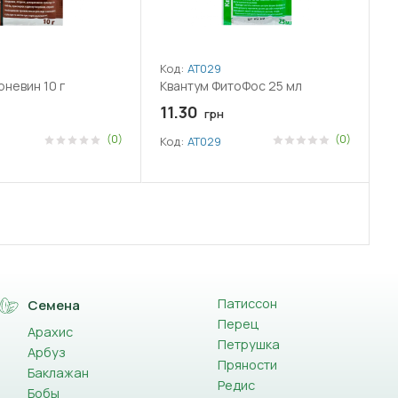
Код:
АТ029
рневин 10 г
Квантум ФитоФос 25 мл
11.30
грн
(0)
(0)
Код:
АТ029
Патиссон
Семена
Перец
Арахис
Петрушка
Арбуз
Пряности
Баклажан
Редис
Бобы