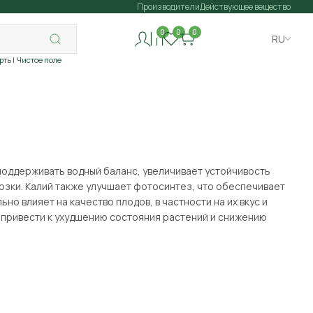
Производители
Действующее вещество
0
0
0
RU
рть
| Чистое поле
 поддерживать водный баланс, увеличивает устойчивость
озки. Калий также улучшает фотосинтез, что обеспечивает
о влияет на качество плодов, в частности на их вкус и
 привести к ухудшению состояния растений и снижению