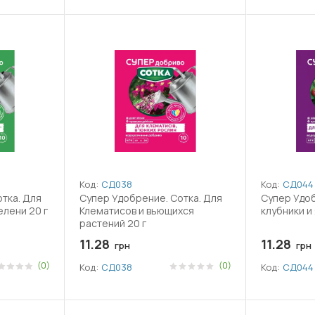
Код:
СД038
Код:
СД044
тка. Для
Супер Удобрение. Сотка. Для
Супер Удоб
елени 20 г
Клематисов и вьющихся
клубники и 
растений 20 г
11.28
11.28
грн
грн
(0)
(0)
Код:
СД038
Код:
СД044