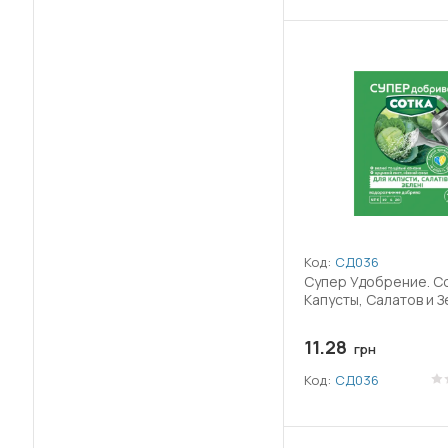
(14)
Азоксистробін
(2)
Активний йод
(32)
Альфа-циперметрин
(13)
Амінокислоти
(5)
Ауксин
(13)
Ацетаміприд
Код:
СД036
(1)
Ацетохлор
Супер Удобрение. Со
Капусты, Салатов и З
(3)
Беноміл
11.28
грн
(2)
Бета-цифлутрин
Код:
СД036
(8)
Біфентрин