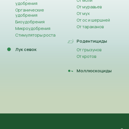
От моли
удобрения
От муравьев
Органические
От мух
удобрения
От ос и шершней
Биоудобрения
От тараканов
Микроудобрения
Стимуляторы роста
Родентициды
Лук севок
От грызунов
От кротов
Моллюскоциды