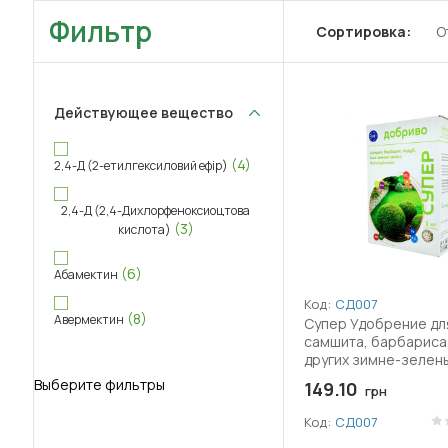
Фильтр
Сортировка:
О
Действующее вещество
(4)
2,4-Д (2-етилгексиловий ефір)
2,4-Д (2,4-Дихлорфеноксиоцтова
(3)
кислота)
(6)
Абамектин
Код:
СД007
(8)
Авермектин
Супер Удобрение дл
самшита, барбариса,
других зимне-зелен
(8)
Аверсектин С
многолетников
Выберите фильтры
149.10
грн
(2)
Адепідин
Код:
СД007