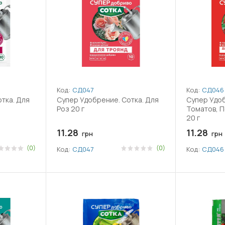
Код:
СД047
Код:
СД046
тка. Для
Супер Удобрение. Сотка. Для
Супер Удоб
Роз 20 г
Томатов, П
20 г
11.28
11.28
грн
грн
(0)
(0)
Код:
СД047
Код:
СД046