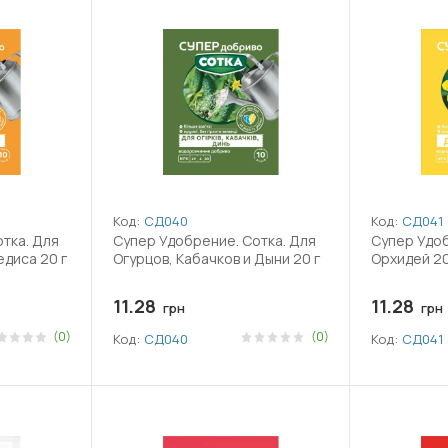
Код:
СД040
Код:
СД041
тка. Для
Супер Удобрение. Сотка. Для
Супер Удоб
едиса 20 г
Огурцов, Кабачков и Дыни 20 г
Орхидей 20
11.28
11.28
грн
грн
(0)
(0)
Код:
СД040
Код:
СД041