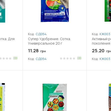
Код:
СД054
Код:
КЖ003
тка. Для
Супер Удобрение. Сотка.
Активный р
Универсальное 20 г
поколения 
11.28
25.20
грн
гр
(0)
(0)
Код:
СД054
Код:
КЖ003