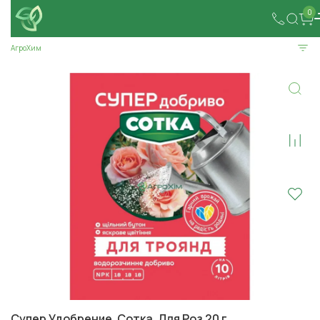
0
АгроХим
Супер Удобрение. Сотка. Для Роз 20 г