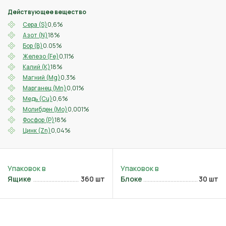
Действующее вещество
0,6%
Сера (S)
18%
Азот (N)
0.05%
Бор (B)
0,11%
Железо (Fe)
18%
Калий (K)
0,3%
Магний (Mg)
0,01%
Марганец (Mn)
0,6%
Медь (Cu)
0,001%
Молибден (Mo)
18%
Фосфор (P)
0,04%
Цинк (Zn)
Ящике
360 шт
Блоке
30 шт