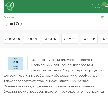
0
АгроХим
Цинк (Zn)
0 - 9 -
А -
Б
Г -
Д -
Ж
З -
И -
К
Л -
М -
Н
О -
П -
Р
С -
Цинк
- это важный химический элемент,
необходимый для нормального роста и
развития растений. Он участвует в процессах
фотосинтеза, синтезе белков и образовании хлорофилла, а
также способствует стабильности клеточных мембран.
Элемент активирует ферменты, отвечающие за ключевые
биохимические процессы в растениях. Недостаточность цинка
может вызвать хлороз, уменьшение урожайности и ухудшение
качества продукции. Для корректировки дефицита цинка в
почве применяют специальные удобрения, способствующие