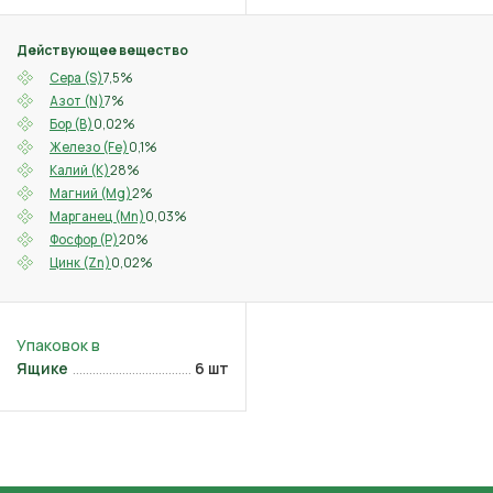
Действующее вещество
7,5%
Сера (S)
7%
Азот (N)
0,02%
Бор (B)
0,1%
Железо (Fe)
28%
Калий (K)
2%
Магний (Mg)
0,03%
Марганец (Mn)
20%
Фосфор (P)
0,02%
Цинк (Zn)
Ящике
6 шт