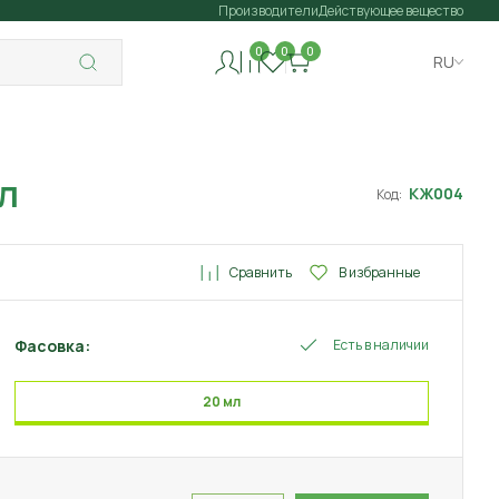
Производители
Действующее вещество
0
0
0
RU
л
КЖ004
Код:
Сравнить
В избранные
Фасовка:
Есть в наличии
20 мл