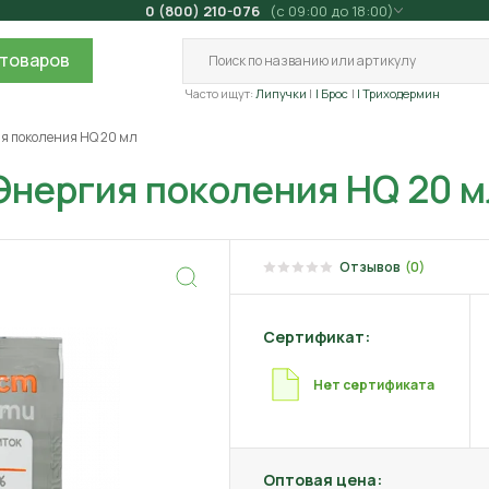
0 (800) 210-076
(с 09:00 до 18:00)
товаров
Часто ищут:
Липучки
| Брос
| Триходермин
ия поколения HQ 20 мл
Энергия поколения HQ 20 м
Отзывов
(0)
Сертификат:
Нет сертификата
Оптовая цена: