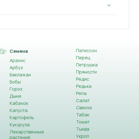
Патиссон
Семена
Перец
Арахис
Петрушка
Арбуз
Пряности
Баклажан
Редис
Бобы
Редька
Горох
Репа
Дыня
Салат
Кабачок
Свекла
Капуста
Табак
Картофель
Томат
Кукуруза
Тыква
Лекарственные
Укроп
растения