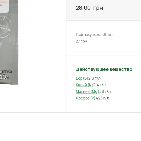
28.00
грн
При покупке от 30 шт:
27
грн
Действующее вещество
2,8 г/л
Бор (B)
214 г/л
Калий (K)
28 г/л
Магний (Mg)
425 г/л
Фосфор (P)