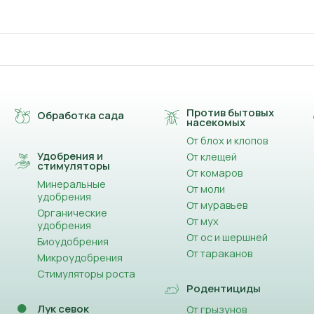
Против бытовых
Обработка сада
насекомых
От блох и клопов
Удобрения и
От клещей
стимуляторы
От комаров
Минеральные
От моли
удобрения
От муравьев
Органические
От мух
удобрения
От ос и шершней
Биоудобрения
От тараканов
Микроудобрения
Стимуляторы роста
Родентициды
Лук севок
От грызунов