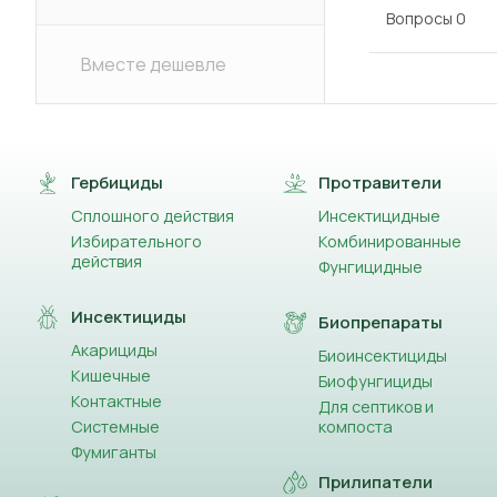
Вопросы
0
Вместе дешевле
Гербициды
Протравители
Сплошного действия
Инсектицидные
Избирательного
Комбинированные
действия
Фунгицидные
Инсектициды
Биопрепараты
Акарициды
Биоинсектициды
Кишечные
Биофунгициды
Контактные
Для септиков и
Системные
компоста
Фумиганты
Прилипатели