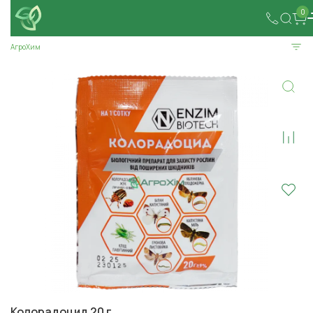
0
АгроХим
Колорадоцид 20 г