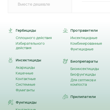
Вместе дешевле
Гербициды
Протравители
Сплошного действия
Инсектицидные
Избирательного
Комбинированные
действия
Фунгицидные
Инсектициды
Биопрепараты
Акарициды
Биоинсектициды
Кишечные
Биофунгициды
Контактные
Для септиков и
Системные
компоста
Фумиганты
Прилипатели
Фунгициды
Контактные