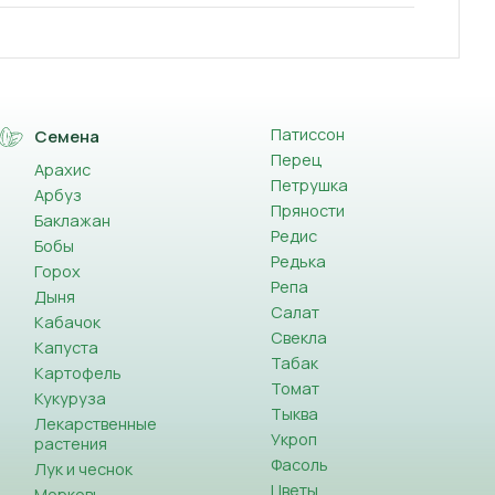
Патиссон
Семена
Перец
Арахис
Петрушка
Арбуз
Пряности
Баклажан
Редис
Бобы
Редька
Горох
Репа
Дыня
Салат
Кабачок
Свекла
Капуста
Табак
Картофель
Томат
Кукуруза
Тыква
Лекарственные
Укроп
растения
Фасоль
Лук и чеснок
Цветы
Морковь