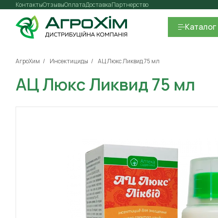
Контакты
Отзывы
Оплата
Доставка
Партнерство
Каталог
АгроХим
Инсектициды
АЦ Люкс Ликвид 75 мл
АЦ Люкс Ликвид 75 мл