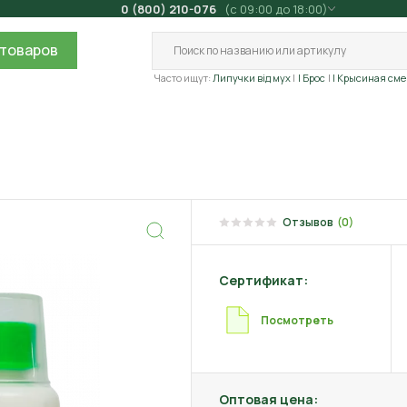
0 (800) 210-076
(с 09:00 до 18:00)
товаров
Часто ищут:
Липучки від мух
| Брос
| Крысиная сме
Отзывов
(0)
Сертификат:
Посмотреть
Оптовая цена: