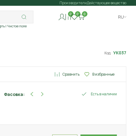
Производители
Действующее вещество
0
0
0
RU
рть
| Чистое поле
УК037
Код:
Сравнить
В избранные
Фасовка:
Есть в наличии
10 мл