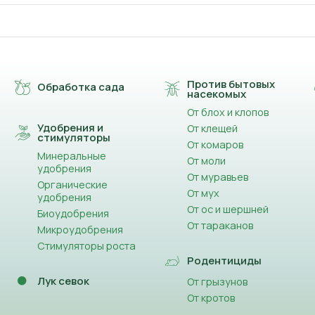
Против бытовых
Обработка сада
насекомых
От блох и клопов
Удобрения и
От клещей
стимуляторы
От комаров
Минеральные
От моли
удобрения
От муравьев
Органические
От мух
удобрения
От ос и шершней
Биоудобрения
От тараканов
Микроудобрения
Стимуляторы роста
Родентициды
Лук севок
От грызунов
От кротов