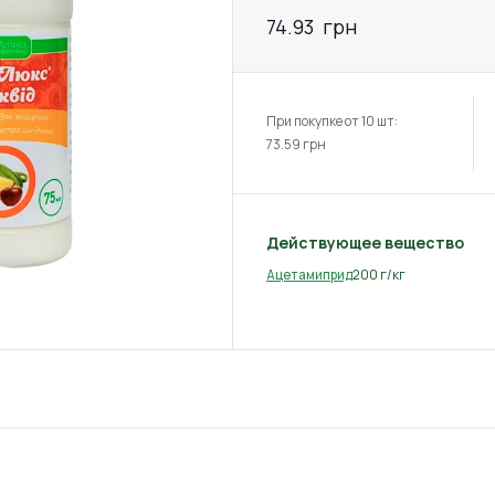
74.93
грн
При покупке от 10 шт:
73.59
грн
Действующее вещество
200 г/кг
Ацетамиприд