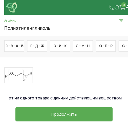
0
АгроХим
Полиэтиленгликоль
0 - 9 -
А -
Б
Г -
Д -
Ж
З -
И -
К
Л -
М -
Н
О -
П -
Р
С -
.
Нет ни одного товара с данным действующим веществом.
Продолжить