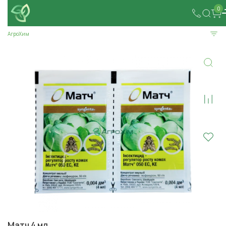
0
АгроХим
Матч 4 мл